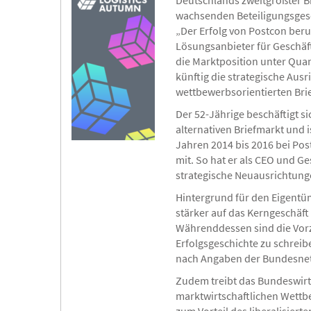
Deutschlands zweitgrößter Bri
wachsenden Beteiligungsgese
„Der Erfolg von Postcon beruh
Lösungsanbieter für Geschäft
die Marktposition unter Quan
künftig die strategische Aus
wettbewerbsorientierten Brie
Der 52-Jährige beschäftigt s
alternativen Briefmarkt und 
Jahren 2014 bis 2016 bei Pos
mit. So hat er als CEO und G
strategische Neuausrichtung
Hintergrund für den Eigentüm
stärker auf das Kerngeschäft
Währenddessen sind die Vorze
Erfolgsgeschichte zu schreib
nach Angaben der Bundesnet
Zudem treibt das Bundeswirt
marktwirtschaftlichen Wettb