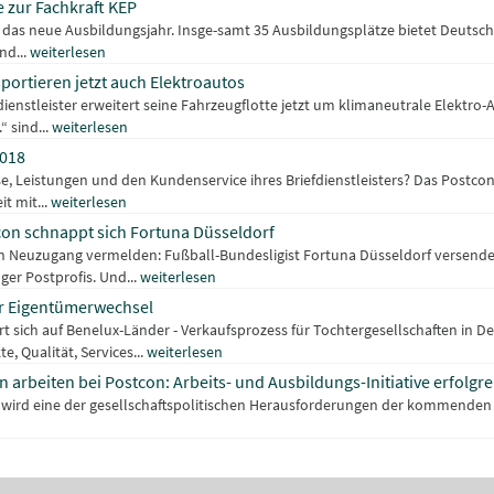
 zur Fachkraft KEP
n das neue Ausbildungsjahr. Insge-samt 35 Ausbildungsplätze bietet Deutsch
nd...
weiterlesen
portieren jetzt auch Elektroautos
ienstleister erweitert seine Fahrzeugflotte jetzt um klimaneutrale Elektro
“ sind...
weiterlesen
018
e, Leistungen und den Kundenservice ihres Briefdienstleisters? Das Post
t mit...
weiterlesen
con schnappt sich Fortuna Düsseldorf
 Neuzugang vermelden: Fußball-Bundesligist Fortuna Düsseldorf versendet
ger Postprofis. Und...
weiterlesen
or Eigentümerwechsel
t sich auf Benelux-Länder - Verkaufsprozess für Tochtergesellschaften in De
, Qualität, Services...
weiterlesen
 arbeiten bei Postcon: Arbeits- und Ausbildungs-Initiative erfolgre
n wird eine der gesellschaftspolitischen Herausforderungen der kommenden