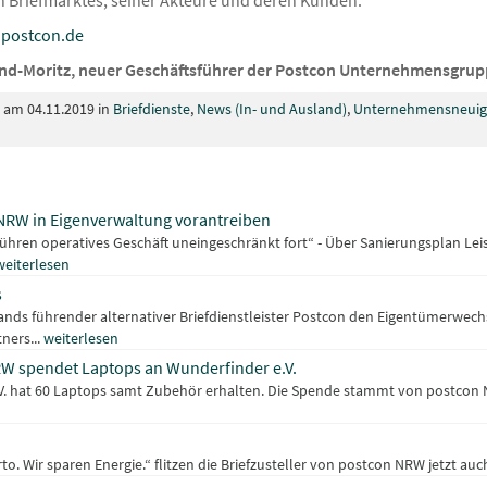
ten Briefmarktes, seiner Akteure und deren Kunden.
postcon.de
land-Moritz, neuer Geschäftsführer der Postcon Unternehmensgru
t am 04.11.2019 in
Briefdienste
,
News (In- und Ausland)
,
Unternehmensneuig
NRW in Eigenverwaltung vorantreiben
 führen operatives Geschäft uneingeschränkt fort“ - Über Sanierungsplan L
weiterlesen
s
ands führender alternativer Briefdienstleister Postcon den Eigentümerwech
ners...
weiterlesen
NRW spendet Laptops an Wunderfinder e.V.
V. hat 60 Laptops samt Zubehör erhalten. Die Spende stammt von postcon N
. Wir sparen Energie.“ flitzen die Briefzusteller von postcon NRW jetzt auch