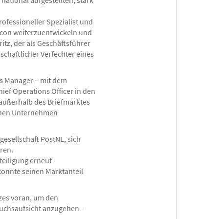
national aufgestellten, stark
rofessioneller Spezialist und
stcon weiterzuentwickeln und
itz, der als Geschäftsführer
chaftlicher Verfechter eines
als Manager – mit dem
ief Operations Officer in den
 außerhalb des Briefmarktes
ischen Unternehmen
esellschaft PostNL, sich
ren.
teiligung erneut
konnte seinen Marktanteil
tzes voran, um den
auchsaufsicht anzugehen –