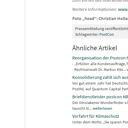
zum Vorteil des liberalisier
Weitere Informationen:
www.
Foto „head“: Christian Hol
Pressemitteilung veröffentlich
Schlagwörter:
PostCon
Ähnliche Artikel
Reorganisation der Postcon 
- „Erfüllen alle Kundenaufträge,
- Rechtsanwalt Dr. Markus Kier...
Konsolidierung zahlt sich au
Vor gut einem Jahr hat Deutschl
PostNL auf Quantum Capital Part
Briefdienstleister postcon 
Der Dinslakener Wunderfinder e.
tauscht in...
weiterlesen
Vorfahrt für Klimaschutz
Unter dem Motto „Sie sparen Porto