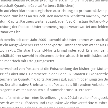
efdienstleister Postcon (Ratingen) ist damit nun im Besitz der inter
llschaft Quantum Capital Partners (München).
t auf einer klaren strategischen Ausrichtung als preisattraktiver, p
spost. Nun ist es an der Zeit, den nächsten Schritt zu machen, Po
tum Capital Partners weiter auszubauen“, so Christian Holland-Mor
richtung der Postcon Unternehmensgruppe verantwortet und leidens
fmarktes ist.
ich bereits seit dem Jahr 2005 – sowohl als Unternehmer wie auch 
ist ein ausgewiesener Branchenexperte. Unter anderem war er als Ch
tcon aktiv. Christian Holland-Moritz bringt indes auch Erfahrungen
eschäftsführer sowohl in börsennotierten als auch in mittelständ
en mehrfach mit Erfolg umgesetzt.
erwechsel von Postcon ist die Entscheidung der bisherigen Mutterg
 Brief, Paket und E-Commerce in den Benelux-Staaten zu konzentrie
ichen für Quantum Capital Partners gut, auch mit der jüngsten Be
en: Der alternative Briefmarkt mit Postcon als führendem Anbieter 
zagentur weiter ausbauen auf nunmehr rund 16 Prozent.
schaftsministerium eine Novellierung des 20 Jahre alten Postgese
ewerb weiter zu fördern und Eckpunkte wie eine verstärkte Missbr