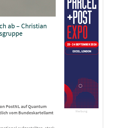
h ab – Christian
nsgruppe
 von PostNL auf Quantum
Werbung
itlich vom Bundeskartellamt