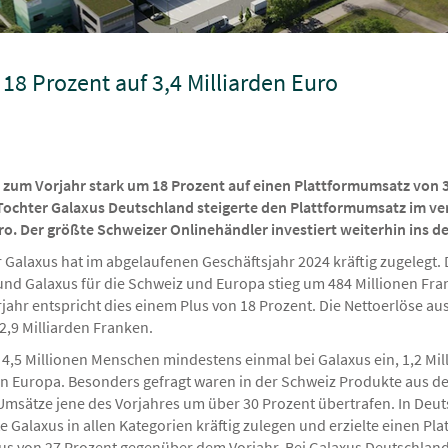
8 Prozent auf 3,4 Milliarden Euro
h zum Vorjahr stark um 18 Prozent auf einen Plattformumsatz von 3,
Tochter Galaxus Deutschland steigerte den Plattformumsatz im v
ro. Der größte Schweizer Onlinehändler investiert weiterhin ins d
 Galaxus hat im abgelaufenen Geschäftsjahr 2024 kräftig zugelegt.
und Galaxus für die Schweiz und Europa stieg um 484 Millionen Fran
ahr entspricht dies einem Plus von 18 Prozent. Die Nettoerlöse au
2,9 Milliarden Franken.
4,5 Millionen Menschen mindestens einmal bei Galaxus ein, 1,2 Mil
en Europa. Besonders gefragt waren in der Schweiz Produkte aus 
 Umsätze jene des Vorjahres um über 30 Prozent übertrafen. In Deu
Galaxus in allen Kategorien kräftig zulegen und erzielte einen Pl
 Plus von 27 Prozent gegenüber dem Vorjahr. Bei Galaxus Deutschla