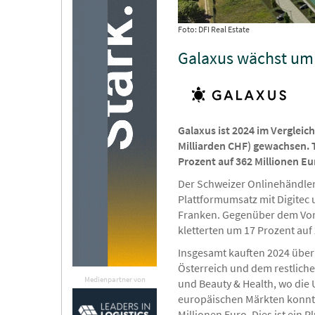
Foto: DFI Real Estate
Galaxus wächst um 1
Galaxus ist 2024 im Vergleic
Milliarden CHF) gewachsen. 
Prozent auf 362 Millionen Eu
Der Schweizer Onlinehändler
Plattformumsatz mit Digitec 
Franken. Gegenüber dem Vorj
kletterten um 17 Prozent auf 
Insgesamt kauften 2024 über 
Österreich und dem restlich
Medienpartner von
und Beauty & Health, wo die
europäischen Märkten konnte 
Millionen Euro. Dies ist ein