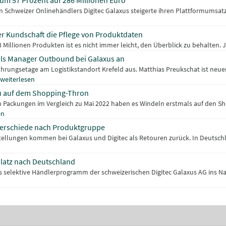
um 57 Prozent auf 286 Millionen Euro
n Schweizer Onlinehändlers Digitec Galaxus steigerte ihren Plattformumsatz
er Kundschaft die Pflege von Produktdaten
 Millionen Produkten ist es nicht immer leicht, den Überblick zu behalten. 
als Manager Outbound bei Galaxus an
hrungsetage am Logistikstandort Krefeld aus. Matthias Preukschat ist ne
weiterlesen
eu auf dem Shopping-Thron
n Packungen im Vergleich zu Mai 2022 haben es Windeln erstmals auf den S
en
erschiede nach Produktgruppe
ellungen kommen bei Galaxus und Digitec als Retouren zurück. In Deutschla
platz nach Deutschland
das selektive Händlerprogramm der schweizerischen Digitec Galaxus AG ins 