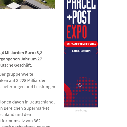
4 Milliarden Euro (3,2
ergangenen Jahr um 27
eutsche Geschäft.
 Der gruppenweite
ken auf 3,228 Milliarden
s Lieferungen und Leistungen
lionen davon in Deutschland,
den Bereichen Supermarket
Werbung
tschland und den
attformumsatz von 362
nd stark nachgefragt wurden