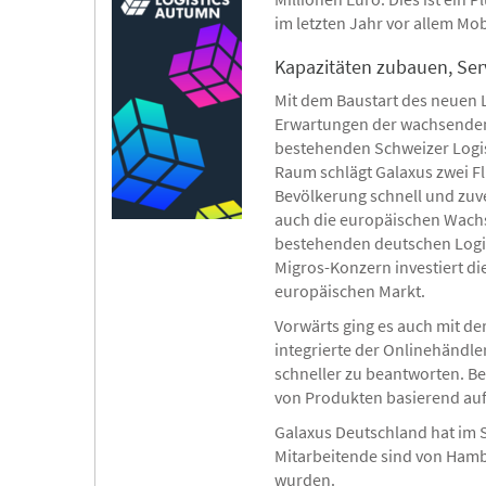
im letzten Jahr vor allem M
Kapazitäten zubauen, Ser
Mit dem Baustart des neuen 
Erwartungen der wachsenden K
bestehenden Schweizer Logis
Raum schlägt Galaxus zwei F
Bevölkerung schnell und zuve
auch die europäischen Wachs
bestehenden deutschen Logist
Migros-Konzern investiert di
europäischen Markt.
Vorwärts ging es auch mit d
integrierte der Onlinehändle
schneller zu beantworten. Ber
von Produkten basierend auf
Galaxus Deutschland hat im 
Mitarbeitende sind von Hamb
wurden.