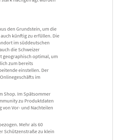
xus den Grundstein, um die
uch künftig zu erfüllen. Die
tandort im süddeutschen
 auch die Schweizer
rt geographisch optimal, um
ich zum bereits
eitende einstellen. Der
s Onlinegeschäfts im
n im Shop. Im Spätsommer
Community zu Produktdaten
ng von Vor- und Nachteilen
bezogen. Mehr als 60
r Schützenstraße zu klein