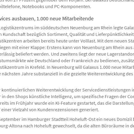
obiltelefone, Notebooks und PC-Komponenten.
vices ausbauen, 1.000 neue Mitarbeitende
Logistikzentrums im süddeutschen Neuenburg am Rhein legte Gala
undschaft bezüglich Sortiment, Qualität und Lieferpünktlichkeit a
tikzentren arbeiten bereits heute unter Volllast. Mit dem neuen S
liegen mit einer Klappe: Erstens kann von Neuenburg am Rhein aus
rlässig beliefert werden. Und zweitens liegt der neue Lagerstando
tumsmärkte wie Deutschland oder Frankreich zu bedienen, zusätzl
ikzentrum in Krefeld. In Neuenburg will Galaxus 1.000 neue Mitarb
e nächsten Jahre substanziell in die gezielte Weiterentwicklung de
er kontinuierlichen Weiterentwicklung der Servicedienstleistunge
r in den Shops künstliche Intelligenz, um spezifische Fragen der 
eits im Frühjahr wurde ein KI-Feature gestartet, das die Darstellu
 einer Vielzahl von Kundenrezensionen generiert.
September im Hamburger Stadtteil Hoheluft-Ost ein neues Domizil 
urg-Altona nach Hoheluft gewechselt, da die alten Büroräume in de