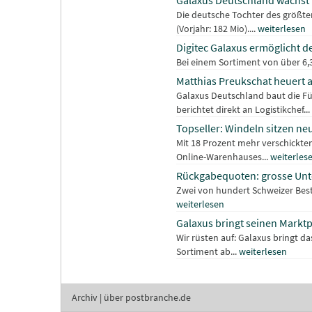
Galaxus Deutschland wächst 
Die deutsche Tochter des größte
(Vorjahr: 182 Mio)....
weiterlesen
Digitec Galaxus ermöglicht d
Bei einem Sortiment von über 6,3
Matthias Preukschat heuert 
Galaxus Deutschland baut die Fü
berichtet direkt an Logistikchef...
Topseller: Windeln sitzen n
Mit 18 Prozent mehr verschickte
Online-Warenhauses...
weiterles
Rückgabequoten: grosse Unt
Zwei von hundert Schweizer Best
weiterlesen
Galaxus bringt seinen Markt
Wir rüsten auf: Galaxus bringt 
Sortiment ab...
weiterlesen
Archiv
|
über postbranche.de