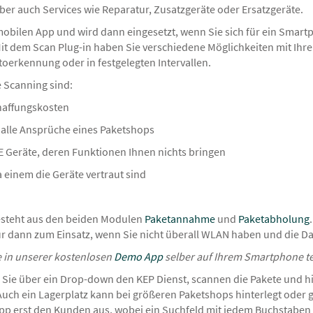
er auch Services wie Reparatur, Zusatzgeräte oder Ersatzgeräte.
 mobilen App und wird dann eingesetzt, wenn Sie sich für ein Smart
Mit dem Scan Plug-in haben Sie verschiedene Möglichkeiten mit I
toerkennung oder in festgelegten Intervallen.
 Scanning sind:
chaffungskosten
 alle Ansprüche eines Paketshops
 Geräte, deren Funktionen Ihnen nichts bringen
 einem die Geräte vertraut sind
esteht aus den beiden Modulen
Paketannahme
und
Paketabholung
 dann zum Einsatz, wenn Sie nicht überall WLAN haben und die D
e in unserer kostenlosen
Demo App
selber auf Ihrem Smartphone te
Sie über ein Drop-down den KEP Dienst, scannen die Pakete und hi
ch ein Lagerplatz kann bei größeren Paketshops hinterlegt oder g
pp erst den Kunden aus, wobei ein Suchfeld mit jedem Buchstabe