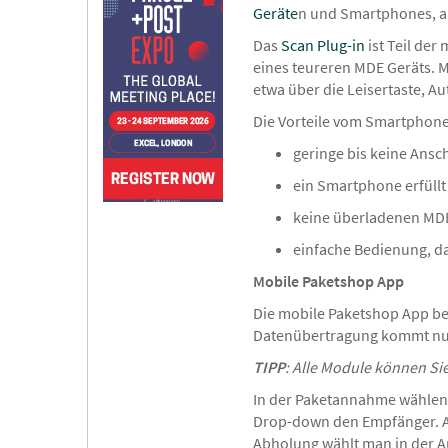
Geräte
n und Smartphones, ab
Das
Scan Plug-in
ist Teil der
eines teureren MDE Geräts. 
etwa über die Leisertaste, Au
Die Vorteile vom Smartphone
geringe bis keine Ans
ein Smartphone erfüllt
keine überladenen MDE
einfache Bedienung, da
Mobile Paketshop App
Die mobile Paketshop App b
Datenübertragung kommt nur
TIPP
: Alle Module können Si
In der Paketannahme wählen 
Drop-down den Empfänger. Au
Abholung wählt man in der A