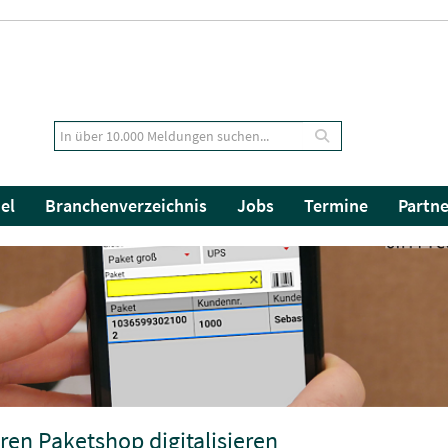
el
Branchenverzeichnis
Jobs
Termine
Partne
ren Paketshop digitalisieren