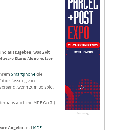
und auszugeben, was Zeit
oftware Stand Alone nutzen
 Ihrem
Smartphone
die
 Fotoerfassung von
-Versand, wenn zum Beispiel
lternativ auch ein MDE Gerät)
Werbung
are Angebot
mit
MDE