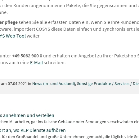
r für den Kunden angenommenen Pakete, die Sie gegenscannen und 
one.
tenpflege
sehen Sie alle erfassten Daten ein
.
Wenn Sie Ihre Kundenda
tware, importiert COSYS diese Daten einfach und synchronisiert s
YS Web-Tool
weiter.
 unter
+49 5062 900 0
und erhalten ein Angebot zu Ihrer Paketshop
 uns auch eine
E-Mail
schreiben.
t am 07.04.2021 in
News (In- und Ausland)
,
Sonstige Produkte / Services / Di
es annehmen und verteilen
schen Mitarbeiter, gar ins falsche Gebäude oder Sendungen verschwinden eine
ort an, wo KEP Dienste aufhören
t für den Großhandel und große Unternehmen gemacht, die täglich viele S