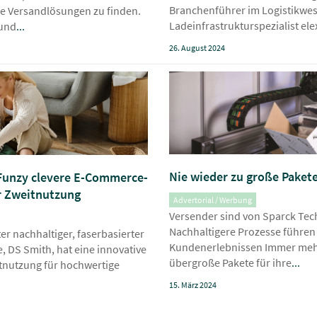
Branchenführer im Logistikwes
e Versandlösungen zu finden.
Ladeinfrastrukturspezialist el
 und
...
26. August 2024
Nie wieder zu große Paket
 Funzy clevere E-Commerce-
r Zweitnutzung
Advertorial / Werbung
Versender sind von Sparck Tec
Nachhaltigere Prozesse führen 
er nachhaltiger, faserbasierter
Kundenerlebnissen Immer mehr
 DS Smith, hat eine innovative
übergroße Pakete für ihre
...
tnutzung für hochwertige
15. März 2024