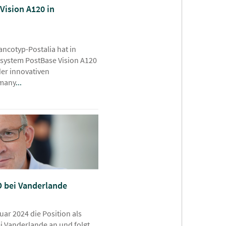
Vision A120 in
ncotyp-Postalia hat in
system PostBase Vision A120
der innovativen
rmany
...
 bei Vanderlande
uar 2024 die Position als
ei Vanderlande an und folgt