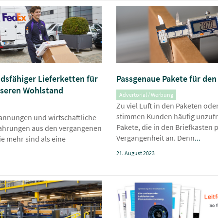
sfähiger Lieferketten für
Passgenaue Pakete für den
nseren Wohlstand
Advertorial / Werbung
Zu viel Luft in den Paketen od
stimmen Kunden häufig unzufr
pannungen und wirtschaftliche
Pakete, die in den Briefkasten 
fahrungen aus den vergangenen
Vergangenheit an. Denn
...
ie mehr sind als eine
21. August 2023