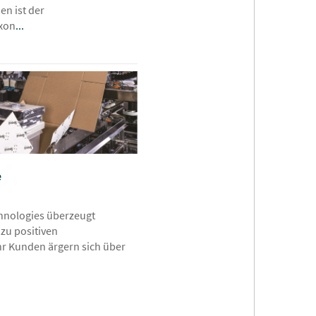
en ist der
exon
...
e
hnologies überzeugt
zu positiven
 Kunden ärgern sich über