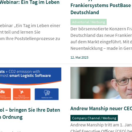
Webinar: Ein Tag im Leben
Frankiersystems PostBase 
Deutschland
Advertorial / Werbung
binar „Ein Tag im Leben einer
Der börsennotierte Konzern Fra
t teil und lernen Sie
Deutschland das neue Frankier
um Ihre Poststellenprozesse zu
auf dem Markt eingeführt. Mit 
Neuentwicklung – made in Ge
12. Mai 2023
Andrew Manship neuer CEO
l – bringen Sie Ihre Daten
n Ordnung
Company Channel / Werbung
Andrew Manship tritt am 1. Jan
Chief Executive Officer (CEO) b