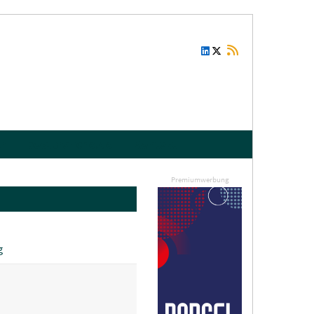
r
postbranche.de
Kontakt
Premiumwerbung
g