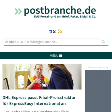
MENU
Premiumwerbung
DHL Express passt Filial-Preisstruktur
für ExpressEasy International an
- Onlinefrankierung günstiger als Filiale -