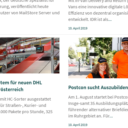
Mit In-Van Delivery and Return
rung, veröffentlicht heute
Vans eine innovative digitale 
Nutzer von MailStore Server und
Effizienz von dezentral organis
entwickelt. IDR ist als
...
10. April 2019
ystem für neuen DHL
Postcon sucht Auszubilden
rösterreich
Am 1. August startet bei Postc
mit HC-Sorter ausgestattet
Insge-samt 35 Ausbildungsplät
für Straßen-, Kurier- und
führender alternativer Briefdie
6.000 Pakete pro Stunde, 325
im Ruhrgebiet an. Für
...
10. April 2019