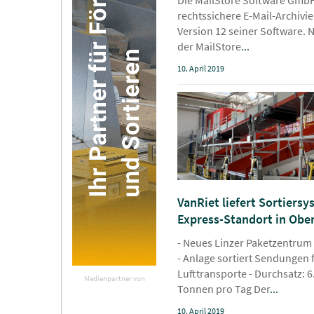
rechtssichere E-Mail-Archivie
Version 12 seiner Software. 
der MailStore
...
10. April 2019
VanRiet liefert Sortiers
Express-Standort in Obe
- Neues Linzer Paketzentrum 
- Anlage sortiert Sendungen 
Lufttransporte - Durchsatz: 
Medienpartner von
Tonnen pro Tag Der
...
10. April 2019