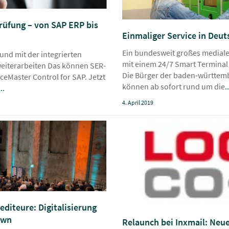
rüfung – von SAP ERP bis
Einmaliger Service in Deut
Ein bundesweit großes mediales
nd mit der integrierten
mit einem 24/7 Smart Terminal
eiterarbeiten Das können SER-
Die Bürger der baden-württe
eMaster Control for SAP. Jetzt
können ab sofort rund um die
..
...
4. April 2019
editeure: Digitalisierung
own
Relaunch bei Inxmail: Neu