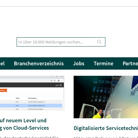
el
Branchenverzeichnis
Jobs
Termine
Partne
auf neuem Level und
g von Cloud-Services
Digitalisierte Servicetechn
 der deutsche Spezialist für