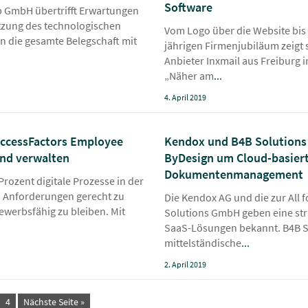
Software
 GmbH übertrifft Erwartungen
utzung des technologischen
Vom Logo über die Website bis 
n die gesamte Belegschaft mit
jährigen Firmenjubiläum zeigt 
Anbieter Inxmail aus Freiburg 
„Näher am
...
4. April 2019
ccessFactors Employee
Kendox und B4B Solutions
und verwalten
ByDesign um Cloud-basier
Dokumentenmanagement
ozent digitale Prozesse in der
n Anforderungen gerecht zu
Die Kendox AG und die zur All
ewerbsfähig zu bleiben. Mit
Solutions GmbH geben eine stra
SaaS-Lösungen bekannt. B4B So
mittelständische
...
2. April 2019
4
Nächste Seite »