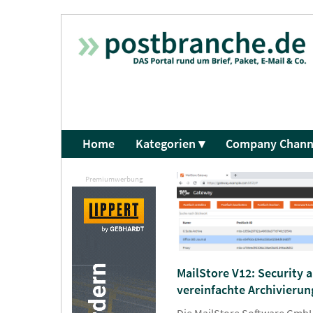
Home
Kategorien ▾
Company Chann
Premiumwerbung
MailStore V12: Security 
vereinfachte Archivierun
Die MailStore Software GmbH,