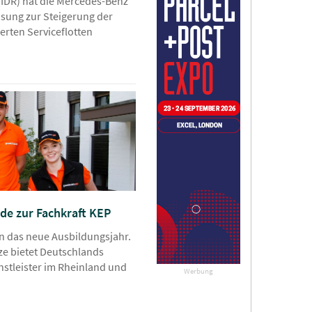
 (IDR) hat die Mercedes-Benz
Lösung zur Steigerung der
ierten Serviceflotten
de zur Fachkraft KEP
on das neue Ausbildungsjahr.
ze bietet Deutschlands
nstleister im Rheinland und
Werbung