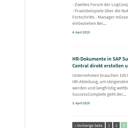
- Zweites Forum der LogCoop
- Praxisbeispiele über die N
Fortschritts - Manager müsse
einbeziehen Bei
...
4. April 2019
HR-Dokumente in SAP Su
Central direkt erstellen 
Unternehmen brauchen 100 Pr
HR-Abteilung, um steigende
werden und langfristig wettb
SuccessComplete geht der
...
3. April 2019
« Vorherige Seite
1
2
3