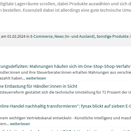
igitale Lagerräume scrollen, dabei Produkte auswählen und sich d
 bestellen. Essenziell dabei ist allerdings eine gute technische Um
t am 01.02.2024 in
E-Commerce
,
News (In- und Ausland)
,
Sonstige Produkte /
erungsdefiziten: Mahnungen häufen sich im One-Stop-Shop-Verfah
dler:innen und ihre Steuerberater:innen erhalten Mahnungen aus verschi
bezahlt haben...
weiterlesen
 Entlastung für Händler:innen in Sicht
tzsteuerreform gestaltet sich die technische Umstellung für 71 Prozent der
line-Handel nachhaltig transformieren“: fynax blickt auf sieben 
einem wichtigen Vertriebskanal entwickeln - Künstliche Intelligenz und mas
ern...
weiterlesen