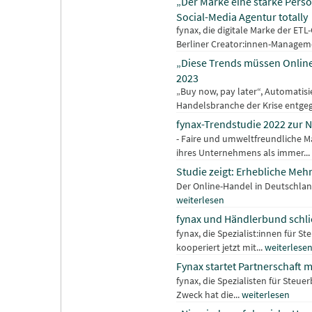
„Der Marke eine starke Pers
Social-Media Agentur totally
fynax, die digitale Marke der E
Berliner Creator:innen-Managem
„Diese Trends müssen Online
2023
„Buy now, pay later“, Automatis
Handelsbranche der Krise entgeg
fynax-Trendstudie 2022 zur N
- Faire und umweltfreundliche M
ihres Unternehmens als immer...
Studie zeigt: Erhebliche Me
Der Online-Handel in Deutschland 
weiterlesen
fynax und Händlerbund schli
fynax, die Spezialist:innen für 
kooperiert jetzt mit...
weiterlese
Fynax startet Partnerschaft
fynax, die Spezialisten für Steu
Zweck hat die...
weiterlesen