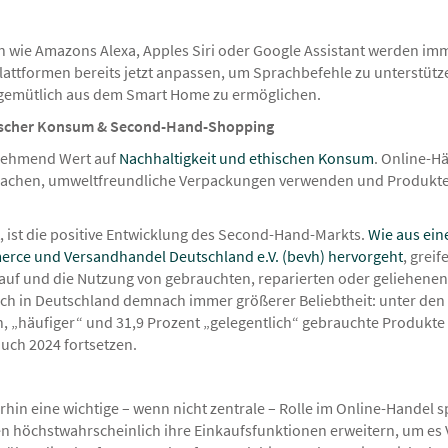
 wie Amazons Alexa, Apples Siri oder Google Assistant werden imme
lattformen bereits jetzt anpassen, um Sprachbefehle zu unterstüt
 gemütlich aus dem Smart Home zu ermöglichen.
thischer Konsum & Second-Hand-Shopping
nehmend Wert auf
Nachhaltigkeit und ethischen Konsum
. Online-H
 machen, umweltfreundliche Verpackungen verwenden und Produkte
t, ist die positive Entwicklung des Second-Hand-Markts.
Wie aus ein
rce und Versandhandel Deutschland e.V. (bevh) hervorgeht
, grei
auf und die Nutzung von gebrauchten, reparierten oder geliehene
ich in Deutschland demnach immer größerer Beliebtheit: unter den 
n, „häufiger“ und 31,9 Prozent „gelegentlich“ gebrauchte Produkte i
auch 2024 fortsetzen.
hin eine wichtige – wenn nicht zentrale – Rolle im Online-Handel s
 höchstwahrscheinlich ihre Einkaufsfunktionen erweitern, um es