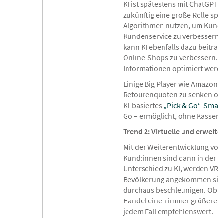
KI ist spätestens mit ChatG
zukünftig eine große Rolle 
Algorithmen nutzen, um Kund
Kundenservice zu verbessern
kann KI ebenfalls dazu beitra
Online-Shops zu verbessern
Informationen optimiert wer
Einige Big Player wie Amazon 
Retourenquoten zu senken ode
KI-basiertes
„Pick & Go“-Sma
Go – ermöglicht, ohne Kasse
Trend 2: Virtuelle und erweit
Mit der Weiterentwicklung v
Kund:innen sind dann in der
Unterschied zu KI, werden VR
Bevölkerung angekommen sind
durchaus beschleunigen. Ob es
Handel einen immer größeren
jedem Fall empfehlenswert.