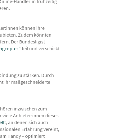
Online-Händler:in frühzeitig
eren.
ler:innen können ihre
zubieten. Zudem könnten
fern. Der Bundesligist
ingcopter“
teil und verschickt
nbindung zu stärken. Durch
nt ihr maßgeschneiderte
gehören inzwischen zum
 viele Anbieter:innen dieses
llt
, an denen sich auch
ensionalen Erfahrung vereint,
 am Handy – optimiert