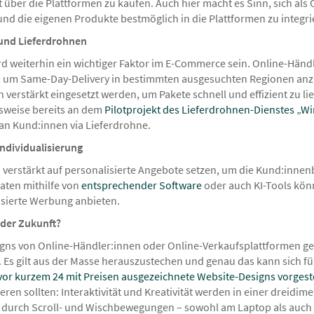
über die Plattformen zu kaufen. Auch hier macht es Sinn, sich als 
d die eigenen Produkte bestmöglich in die Plattformen zu integri
 und Lieferdrohnen
rd weiterhin ein wichtiger Faktor im E-Commerce sein. Online-Händ
n, um Same-Day-Delivery in bestimmten ausgesuchten Regionen an
verstärkt eingesetzt werden, um Pakete schnell und effizient zu lie
sweise bereits an dem
Pilotprojekt des Lieferdrohnen-Dienstes „W
an Kund:innen via Lieferdrohne.
Individualisierung
 verstärkt auf personalisierte Angebote setzen, um die Kund:inne
aten mithilfe von
entsprechender Software
oder auch KI-Tools kön
sierte Werbung anbieten.
 der Zukunft?
igns von Online-Händler:innen oder Online-Verkaufsplattformen 
 Es gilt aus der Masse herauszustechen und genau das kann sich für
vor kurzem 24 mit Preisen ausgezeichnete Website-Designs vorgeste
ren sollten: Interaktivität und Kreativität werden in einer dreidim
l durch Scroll- und Wischbewegungen – sowohl am Laptop als auch