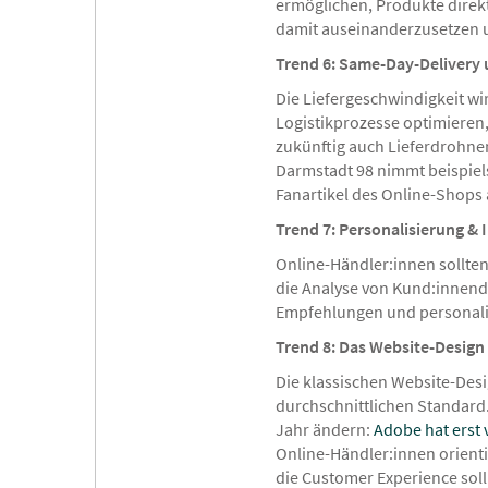
ermöglichen, Produkte direkt 
damit auseinanderzusetzen un
Trend 6: Same-Day-Delivery
Die Liefergeschwindigkeit wi
Logistikprozesse optimiere
zukünftig auch Lieferdrohnen 
Darmstadt 98 nimmt beispiel
Fanartikel des Online-Shops 
Trend 7: Personalisierung & 
Online-Händler:innen sollten
die Analyse von Kund:innend
Empfehlungen und personali
Trend 8: Das Website-Design
Die klassischen Website-Des
durchschnittlichen Standard.
Jahr ändern:
Adobe hat erst 
Online-Händler:innen orientie
die Customer Experience sol