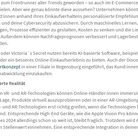
PT zum Frontrunner aller Trends geworden – so auch im E-Commerce.
spielen. Aber wie genau könnte diese aussehen? Unternehmen könnt
:innen anhand ihres Einkaufverhaltens personalisierte Empfehlu
 und deine Cybersecurity abzusichern. Durch maschinelles Lernen
gen, Prozesse effizienter zu gestalten, Kosten zu senken und die Li
. Außerdem können Nachfrageprognosen verbessert und Lagerbes
den.
oder Victoria´s Secret nutzen bereits KI-basierte Software, beispi
r ein besseres Online-Einkaufserlebnis zu bieten. Auch der Discou
rtkonzept
in einer Filiale in Regensburg eingeführt, das Kund:inne
nabwicklung einzukaufen.
erte Realität
on VR- und AR-Technologien können Online-Händler:innen immersiv
 Lage, Produkte virtuell auszuprobieren oder in einer AR-Umgebung
- und AR-Technologien erst richtig greifen, wenn die Technologien 
. Entsprechende High-End Geräte, wie die Apple Vision Pro können
 2024 allerdings schon so weit ist, bleibt fraglich. Trotzdem wird 
 Stellenwert einnehmen. Eine entsprechende Integration in deinen 