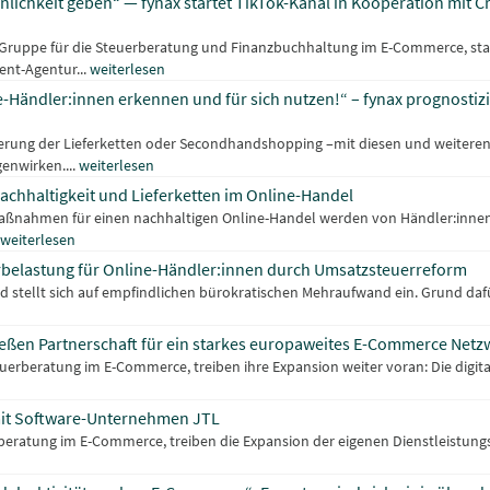
önlichkeit geben“ — fynax startet TikTok-Kanal in Kooperation mit
TL-Gruppe für die Steuerberatung und Finanzbuchhaltung im E-Commerce, st
ent-Agentur...
weiterlesen
-Händler:innen erkennen und für sich nutzen!“ – fynax prognostiz
ierung der Lieferketten oder Secondhandshopping –mit diesen und weitere
enwirken....
weiterlesen
achhaltigkeit und Lieferketten im Online-Handel
aßnahmen für einen nachhaltigen Online-Handel werden von Händler:innen f
weiterlesen
hrbelastung für Online-Händler:innen durch Umsatzsteuerreform
stellt sich auf empfindlichen bürokratischen Mehraufwand ein. Grund dafür is
eßen Partnerschaft für ein starkes europaweites E-Commerce Netz
Steuerberatung im E-Commerce, treiben ihre Expansion weiter voran: Die digi
n
 mit Software-Unternehmen JTL
erberatung im E-Commerce, treiben die Expansion der eigenen Dienstleistung