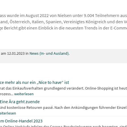
s wurde im August 2022 von Nielsen unter 9.004 Teilnehmern aus
and, Österreich, Italien, Spanien, Vereinigtes Königreich und den V
ge Bericht gibt einen Einblick in die neuesten Trends in der E-Comm
t am 12.01.2023 in
News (In- und Ausland)
.
e mehr als nur ein „Nice to have“ ist
hat das Einkaufsverhalten grundlegend verändert. Online-Shopping ist heut
ozess...
weiterlesen
Eine Ära geht zuende
sind kostenlose Retouren passé. Nach den Ankündigungen führender Einzel
eiterlesen
 im Online-Handel 2023
ie Online-Verkäufe infolge der Corona-Beschränkungen noch boomten, sind 