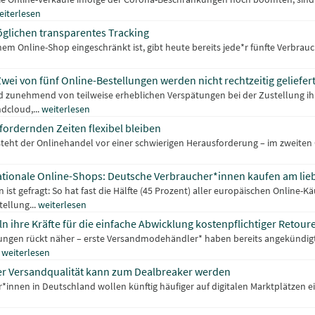
eiterlesen
lichen transparentes Tracking
em Online-Shop eingeschränkt ist, gibt heute bereits jede*r fünfte Verbrauc
i von fünf Online-Bestellungen werden nicht rechtzeitig geliefer
 zunehmend von teilweise erheblichen Verspätungen bei der Zustellung ihre
dcloud,...
weiterlesen
sfordernden Zeiten flexibel bleiben
steht der Onlinehandel vor einer schwierigen Herausforderung – im zweiten 
nationale Online-Shops: Deutsche Verbraucher*innen kaufen am lie
ist gefragt: So hat fast die Hälfte (45 Prozent) aller europäischen Online-
ellung...
weiterlesen
 ihre Kräfte für die einfache Abwicklung kostenpflichtiger Retour
ungen rückt näher – erste Versandmodehändler* haben bereits angekündig
.
weiterlesen
er Versandqualität kann zum Dealbreaker werden
innen in Deutschland wollen künftig häufiger auf digitalen Marktplätzen e