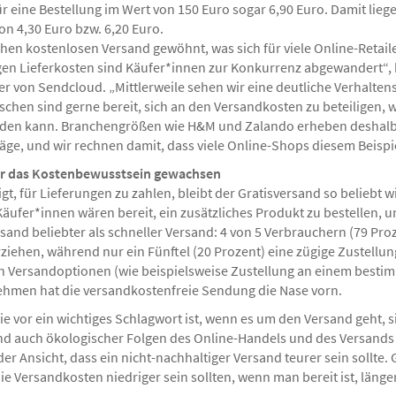
für eine Bestellung im Wert von 150 Euro sogar 6,90 Euro. Damit li
n 4,30 Euro bzw. 6,20 Euro.
hen kostenlosen Versand gewöhnt, was sich für viele Online-Retaile
ngen Lieferkosten sind Käufer*innen zur Konkurrenz abgewandert“
r von Sendcloud. „Mittlerweile sehen wir eine deutliche Verhalte
chen sind gerne bereit, sich an den Versandkosten zu beteiligen, 
rden kann. Branchengrößen wie H&M und Zalando erheben deshalb
äge, und wir rechnen damit, dass viele Online-Shops diesem Beispi
ber das Kostenbewusstsein gewachsen
gt, für Lieferungen zu zahlen, bleibt der Gratisversand so beliebt w
Käufer*innen wären bereit, ein zusätzliches Produkt zu bestellen, 
rsand beliebter als schneller Versand: 4 von 5 Verbrauchern (79 Pr
rziehen, während nur ein Fünftel (20 Prozent) eine zügige Zustellun
 Versandoptionen (wie beispielsweise Zustellung an einem besti
ehmen hat die versandkostenfreie Sendung die Nase vorn.
 vor ein wichtiges Schlagwort ist, wenn es um den Versand geht, si
auch ökologischer Folgen des Online-Handels und des Versands 
r Ansicht, dass ein nicht-nachhaltiger Versand teurer sein sollte. Gl
ie Versandkosten niedriger sein sollten, wenn man bereit ist, länger