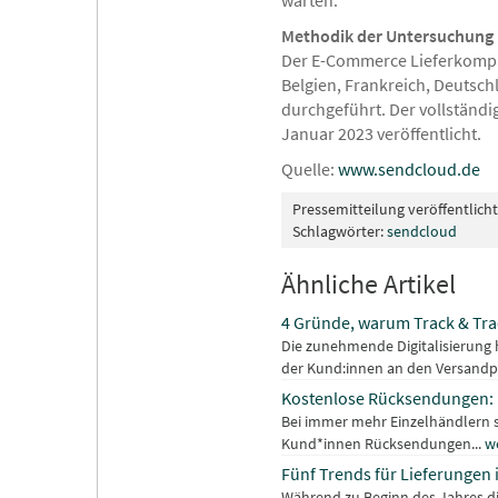
warten.
Methodik der Untersuchung
Der E-Commerce Lieferkompas
Belgien, Frankreich, Deutschl
durchgeführt. Der vollständi
Januar 2023 veröffentlicht.
Quelle:
www.sendcloud.de
Pressemitteilung veröffentlich
Schlagwörter:
sendcloud
Ähnliche Artikel
4 Gründe, warum Track & Trac
Die zunehmende Digitalisierung 
der Kund:innen an den Versandpr
Kostenlose Rücksendungen: 
Bei immer mehr Einzelhändlern 
Kund*innen Rücksendungen...
w
Fünf Trends für Lieferungen
Während zu Beginn des Jahres d