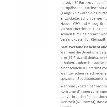
bereit, 4,60 Euro zu zahlen, 
europäischen Durchschnitt vo
„Lange Zeit waren die Deutsc
entwickelte. Schon bei geri
Heuvel, CEO und Mitbegründe
Verbraucher*innen. Die Deuts
schnell zum Dealbreaker we
Versandkosten für Kleinauftr
Gratisversand ist beliebt a
Während die Bereitschaft stei
drei (61 Prozent) deutschen 
erhalten. Zudem ist Gratisve
einer schnellen Lieferung vo
Wahl zwischen verschiedenen
speziellen Speditionsuntern
Während „kostenlos“ nach wie
Konsument*innen zunehmend 
der Verbraucher*innen sind de
Mehrheit (61 Prozent), dass d