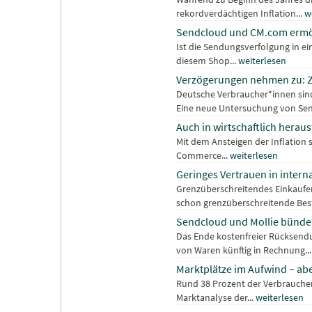
rekordverdächtigen Inflation...
w
Sendcloud und CM.com ermög
Ist die Sendungsverfolgung in ein
diesem Shop...
weiterlesen
Verzögerungen nehmen zu: Zwe
Deutsche Verbraucher*innen sind
Eine neue Untersuchung von Sen
Auch in wirtschaftlich herau
Mit dem Ansteigen der Inflation 
Commerce...
weiterlesen
Geringes Vertrauen in inter
Grenzüberschreitendes Einkaufen 
schon grenzüberschreitende Best
Sendcloud und Mollie bündeln
Das Ende kostenfreier Rücksend
von Waren künftig in Rechnung..
Marktplätze im Aufwind – ab
Rund 38 Prozent der Verbraucher*
Marktanalyse der...
weiterlesen