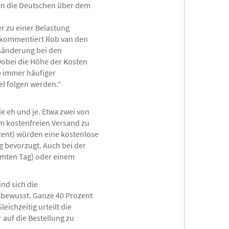
egen die Deutschen über dem
r zu einer Belastung
, kommentiert Rob van den
nsänderung bei den
wobei die Höhe der Kosten
 immer häufiger
el folgen werden.“
ie eh und je. Etwa zwei von
um kostenfreien Versand zu
ozent) würden eine kostenlose
g bevorzugt. Auch bei der
mmten Tag) oder einem
nd sich die
bewusst. Ganze 40 Prozent
eichzeitig urteilt die
 auf die Bestellung zu