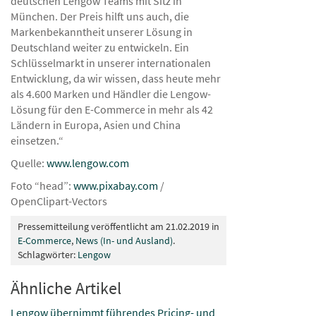
deutschen Lengow Teams mit Sitz in
München. Der Preis hilft uns auch, die
Markenbekanntheit unserer Lösung in
Deutschland weiter zu entwickeln. Ein
Schlüsselmarkt in unserer internationalen
Entwicklung, da wir wissen, dass heute mehr
als 4.600 Marken und Händler die Lengow-
Lösung für den E-Commerce in mehr als 42
Ländern in Europa, Asien und China
einsetzen.“
Quelle:
www.lengow.com
Foto “head”:
www.pixabay.com
/
OpenClipart-Vectors
Pressemitteilung veröffentlicht am 21.02.2019 in
E-Commerce
,
News (In- und Ausland)
.
Schlagwörter:
Lengow
Ähnliche Artikel
Lengow übernimmt führendes Pricing- und