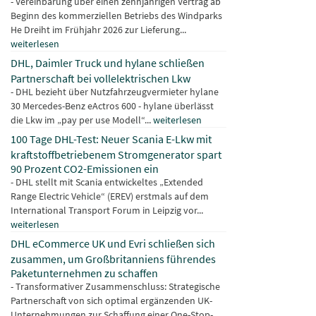
- Vereinbarung über einen zehnjährigen Vertrag ab
Beginn des kommerziellen Betriebs des Windparks
He Dreiht im Frühjahr 2026 zur Lieferung...
weiterlesen
DHL, Daimler Truck und hylane schließen
Partnerschaft bei vollelektrischen Lkw
- DHL bezieht über Nutzfahrzeugvermieter hylane
30 Mercedes-Benz eActros 600 - hylane überlässt
die Lkw im „pay per use Modell“...
weiterlesen
100 Tage DHL-Test: Neuer Scania E-Lkw mit
kraftstoffbetriebenem Stromgenerator spart
90 Prozent CO2-Emissionen ein
- DHL stellt mit Scania entwickeltes „Extended
Range Electric Vehicle“ (EREV) erstmals auf dem
International Transport Forum in Leipzig vor...
weiterlesen
DHL eCommerce UK und Evri schließen sich
zusammen, um Großbritanniens führendes
Paketunternehmen zu schaffen
- Transformativer Zusammenschluss: Strategische
Partnerschaft von sich optimal ergänzenden UK-
Unternehmungen zur Schaffung einer One-Stop-