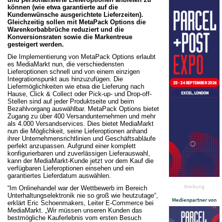
können (wie etwa garantierte auf die
Kundenwünsche ausgerichtete Lieferzeiten).
Gleichzeitig sollen mit MetaPack Options die
Warenkorbabbrüche reduziert und die
Konversionsraten sowie die Markentreue
gesteigert werden.
Die Implementierung von MetaPack Options erlaubt
es MediaMarkt nun, die verschiedensten
Lieferoptionen schnell und von einem einzigen
Integrationspunkt aus hinzuzufügen. Die
Liefermöglichkeiten wie etwa die Lieferung nach
Hause, Click & Collect oder Pick-up- und Drop-off-
Stellen sind auf jeder Produktseite und beim
Bezahlvorgang auswählbar. MetaPack Options bietet
Zugang zu über 400 Versandunternehmen und mehr
als 4.000 Versandservices. Dies bietet MediaMarkt
nun die Möglichkeit, seine Lieferoptionen anhand
ihrer Unternehmensrichtlinien und Geschäftsabläufe
perfekt anzupassen. Aufgrund einer komplett
konfigurierbaren und zuverlässigen Lieferauswahl,
kann der MediaMarkt-Kunde jetzt vor dem Kauf die
verfügbaren Lieferoptionen einsehen und ein
garantiertes Lieferdatum auswählen.
Werbung
“Im Onlinehandel war der Wettbewerb im Bereich
Unterhaltungselektronik nie so groß wie heutzutage“,
Medienpartner von
erklärt Eric Schoenmakers, Leiter E-Commerce bei
MediaMarkt. „Wir müssen unseren Kunden das
bestmögliche Kauferlebnis vom ersten Besuch