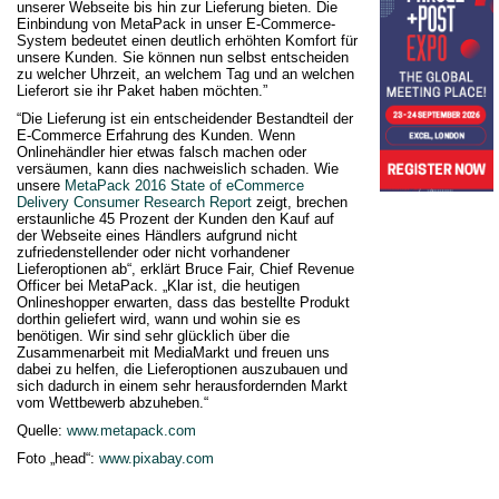
unserer Webseite bis hin zur Lieferung bieten. Die
Einbindung von MetaPack in unser E-Commerce-
System bedeutet einen deutlich erhöhten Komfort für
unsere Kunden. Sie können nun selbst entscheiden
zu welcher Uhrzeit, an welchem Tag und an welchen
Lieferort sie ihr Paket haben möchten.”
“Die Lieferung ist ein entscheidender Bestandteil der
E-Commerce Erfahrung des Kunden. Wenn
Onlinehändler hier etwas falsch machen oder
versäumen, kann dies nachweislich schaden. Wie
unsere
MetaPack 2016 State of eCommerce
Delivery Consumer Research Report
zeigt, brechen
erstaunliche 45 Prozent der Kunden den Kauf auf
der Webseite eines Händlers aufgrund nicht
zufriedenstellender oder nicht vorhandener
Lieferoptionen ab“, erklärt Bruce Fair, Chief Revenue
Officer bei MetaPack. „Klar ist, die heutigen
Onlineshopper erwarten, dass das bestellte Produkt
dorthin geliefert wird, wann und wohin sie es
benötigen. Wir sind sehr glücklich über die
Zusammenarbeit mit MediaMarkt und freuen uns
dabei zu helfen, die Lieferoptionen auszubauen und
sich dadurch in einem sehr herausfordernden Markt
vom Wettbewerb abzuheben.“
Quelle:
www.metapack.com
Foto „head“:
www.pixabay.com