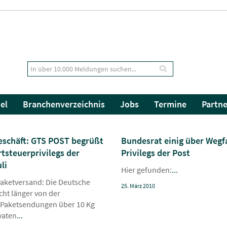
el
Branchenverzeichnis
Jobs
Termine
Partne
eschäft: GTS POST begrüßt
Bundesrat einig über Wegf
tsteuerprivilegs der
Privilegs der Post
li
Hier gefunden:
...
aketversand: Die Deutsche
25. März 2010
cht länger von der
 Paketsendungen über 10 Kg
vaten
...