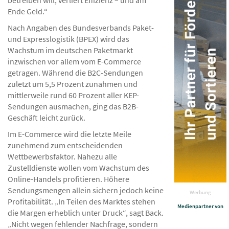
betreiben will, verliert Effizienz – und am
Ende Geld.“
Nach Angaben des Bundesverbands Paket-
und Expresslogistik (BPEX) wird das
Wachstum im deutschen Paketmarkt
inzwischen vor allem vom E-Commerce
getragen. Während die B2C-Sendungen
zuletzt um 5,5 Prozent zunahmen und
mittlerweile rund 60 Prozent aller KEP-
Sendungen ausmachen, ging das B2B-
Geschäft leicht zurück.
Im E-Commerce wird die letzte Meile
zunehmend zum entscheidenden
Wettbewerbsfaktor. Nahezu alle
Zustelldienste wollen vom Wachstum des
Online-Handels profitieren. Höhere
Sendungsmengen allein sichern jedoch keine
Werbung
Profitabilität. „In Teilen des Marktes stehen
Medienpartner von
die Margen erheblich unter Druck“, sagt Back.
„Nicht wegen fehlender Nachfrage, sondern