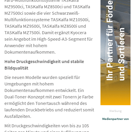
Farb-Multifunktionssysteme TASKalfa
MZ9500ci, TASKalfa MZ8500ci und TASKalfa
MZ7500ci sowie die vier Schwarzweiß-
Multifunktionssysteme TASKalfa MZ10500i,
TASKalfa MZ9500i, TASKalfa MZ8500i und
TASKalfa MZ7500i. Damit ergänzt Kyocera
sein Angebot im High-Speed-A3-Segment für
Anwender mit hohem
Dokumentenaufkommen.
Hohe Druckgeschwindigkeit und stabile
Bildqualität
Die neuen Modelle wurden speziell für
Umgebungen mit hohem
Dokumentenaufkommen entwickelt. Ein
Dual-Toner-Konzept mit zwei Tonern je Farbe
ermöglicht den Tonertausch während des
laufenden Druckbetriebs und reduziert somit
Werbung
Ausfallzeiten.
Medienpartner von
Mit Druckgeschwindigkeiten von bis zu 105