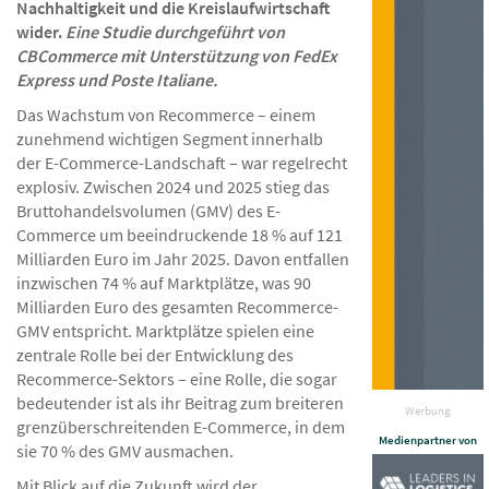
Nachhaltigkeit und die Kreislaufwirtschaft
wider.
Eine Studie durchgeführt von
CBCommerce mit Unterstützung von FedEx
Express und Poste Italiane.
Das Wachstum von Recommerce – einem
zunehmend wichtigen Segment innerhalb
der E-Commerce-Landschaft – war regelrecht
explosiv. Zwischen 2024 und 2025 stieg das
Bruttohandelsvolumen (GMV) des E-
Commerce um beeindruckende 18 % auf 121
Milliarden Euro im Jahr 2025. Davon entfallen
inzwischen 74 % auf Marktplätze, was 90
Milliarden Euro des gesamten Recommerce-
GMV entspricht. Marktplätze spielen eine
zentrale Rolle bei der Entwicklung des
Recommerce-Sektors – eine Rolle, die sogar
bedeutender ist als ihr Beitrag zum breiteren
Werbung
grenzüberschreitenden E-Commerce, in dem
Medienpartner von
sie 70 % des GMV ausmachen.
Mit Blick auf die Zukunft wird der