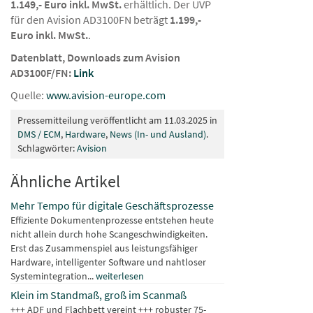
1.149,- Euro inkl. MwSt.
erhältlich. Der UVP
für den Avision AD3100FN beträgt
1.199,-
Euro inkl. MwSt.
.
Datenblatt, Downloads zum Avision
AD3100F/FN:
Link
Quelle:
www.avision-europe.com
Pressemitteilung veröffentlicht am 11.03.2025 in
DMS / ECM
,
Hardware
,
News (In- und Ausland)
.
Schlagwörter:
Avision
Ähnliche Artikel
Mehr Tempo für digitale Geschäftsprozesse
Effiziente Dokumentenprozesse entstehen heute
nicht allein durch hohe Scangeschwindigkeiten.
Erst das Zusammenspiel aus leistungsfähiger
Hardware, intelligenter Software und nahtloser
Systemintegration...
weiterlesen
Klein im Standmaß, groß im Scanmaß
+++ ADF und Flachbett vereint +++ robuster 75-