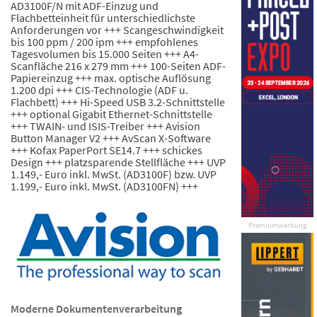
AD3100F/N mit ADF-Einzug und
Flachbetteinheit für unterschiedlichste
Anforderungen vor +++ Scangeschwindigkeit
bis 100 ppm / 200 ipm +++ empfohlenes
Tagesvolumen bis 15.000 Seiten +++ A4-
Scanfläche 216 x 279 mm +++ 100-Seiten ADF-
Papiereinzug +++ max. optische Auflösung
1.200 dpi +++ CIS-Technologie (ADF u.
Flachbett) +++ Hi-Speed USB 3.2-Schnittstelle
+++ optional Gigabit Ethernet-Schnittstelle
+++ TWAIN- und ISIS-Treiber +++ Avision
Button Manager V2 +++ AvScan X-Software
+++ Kofax PaperPort SE14.7 +++ schickes
Design +++ platzsparende Stellfläche +++ UVP
1.149,- Euro inkl. MwSt. (AD3100F) bzw. UVP
1.199,- Euro inkl. MwSt. (AD3100FN) +++
Premiumwerbung
Moderne Dokumentenverarbeitung