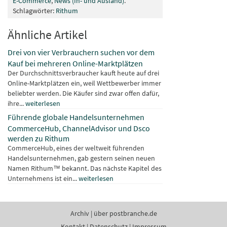
E-Commerce
,
News (In- und Ausland)
.
Schlagwörter:
Rithum
Ähnliche Artikel
Drei von vier Verbrauchern suchen vor dem
Kauf bei mehreren Online-Marktplätzen
Der Durchschnittsverbraucher kauft heute auf drei
Online-Marktplätzen ein, weil Wettbewerber immer
beliebter werden. Die Käufer sind zwar offen dafür,
ihre...
weiterlesen
Führende globale Handelsunternehmen
CommerceHub, ChannelAdvisor und Dsco
werden zu Rithum
CommerceHub, eines der weltweit führenden
Handelsunternehmen, gab gestern seinen neuen
Namen Rithum™ bekannt. Das nächste Kapitel des
Unternehmens ist ein...
weiterlesen
Archiv
|
über postbranche.de
Kontakt
|
Datenschutz
|
Impressum