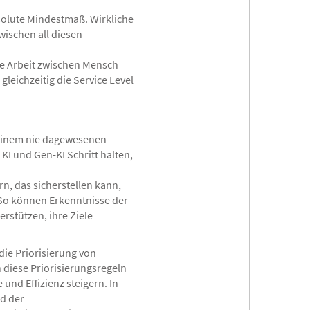
bsolute Mindestmaß. Wirkliche
ischen all diesen
ie Arbeit zwischen Mensch
eichzeitig die Service Level
n einem nie dagewesenen
I und Gen-KI Schritt halten,
n, das sicherstellen kann,
. So können Erkenntnisse der
rstützen, ihre Ziele
die Priorisierung von
 diese Priorisierungsregeln
nd Effizienz steigern. In
nd der