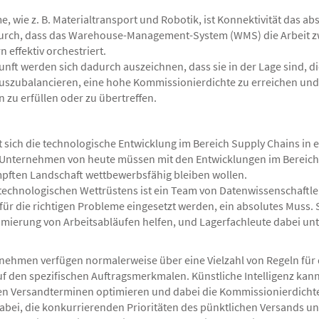
 wie z. B. Materialtransport und Robotik, ist Konnektivität das a
urch, dass das Warehouse-Management-System (WMS) die Arbeit zw
 effektiv orchestriert.
ft werden sich dadurch auszeichnen, dass sie in der Lage sind, d
zubalancieren, eine hohe Kommissionierdichte zu erreichen und gl
zu erfüllen oder zu übertreffen.
at sich die technologische Entwicklung im Bereich Supply Chains i
 Unternehmen von heute müssen mit den Entwicklungen im Bereich K
mpften Landschaft wettbewerbsfähig bleiben wollen.
technologischen Wettrüstens ist ein Team von Datenwissenschaftler
 für die richtigen Probleme eingesetzt werden, ein absolutes Muss
timierung von Arbeitsabläufen helfen, und Lagerfachleute dabei unte
rnehmen verfügen normalerweise über eine Vielzahl von Regeln für 
uf den spezifischen Auftragsmerkmalen. Künstliche Intelligenz kann
n Versandterminen optimieren und dabei die Kommissionierdichte u
 dabei, die konkurrierenden Prioritäten des pünktlichen Versands u