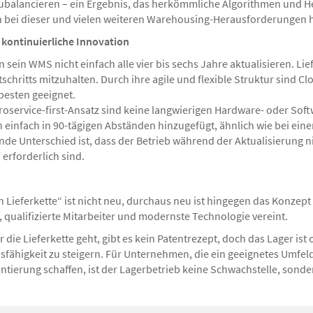
ubalancieren – ein Ergebnis, das herkömmliche Algorithmen und Heu
nn bei dieser und vielen weiteren Warehousing-Herausforderungen h
für kontinuierliche Innovation
nn sein WMS nicht einfach alle vier bis sechs Jahre aktualisieren. L
chritts mitzuhalten. Durch ihre agile und flexible Struktur sind Cl
besten geeignet.
roservice-first-Ansatz sind keine langwierigen Hardware- oder Sof
einfach in 90-tägigen Abständen hinzugefügt, ähnlich wie bei ei
de Unterschied ist, dass der Betrieb während der Aktualisierung 
erforderlich sind.
en Lieferkette“ ist nicht neu, durchaus neu ist hingegen das Konzept
, qualifizierte Mitarbeiter und modernste Technologie vereint.
 die Lieferkette geht, gibt es kein Patentrezept, doch das Lager ist
fähigkeit zu steigern. Für Unternehmen, die ein geeignetes Umfeld 
tierung schaffen, ist der Lagerbetrieb keine Schwachstelle, sonde