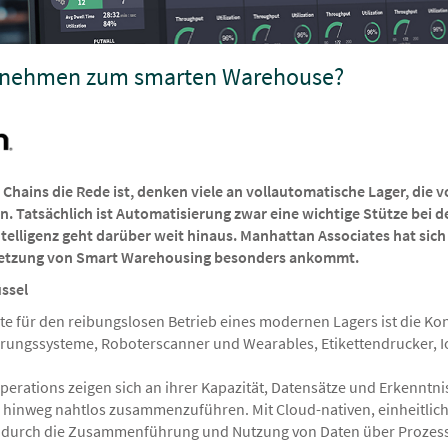
nehmen zum smarten Warehouse?
hains die Rede ist, denken viele an vollautomatische Lager, die 
. Tatsächlich ist Automatisierung zwar eine wichtige Stütze bei 
ntelligenz geht darüber weit hinaus. Manhattan Associates hat sich
msetzung von Smart Warehousing besonders ankommt.
üssel
te für den reibungslosen Betrieb eines modernen Lagers ist die Konn
ierungssysteme, Roboterscanner und Wearables, Etikettendrucker, 
rations zeigen sich an ihrer Kapazität, Datensätze und Erkenntnis
hinweg nahtlos zusammenzuführen. Mit Cloud-nativen, einheitliche
 wodurch die Zusammenführung und Nutzung von Daten über Prozes