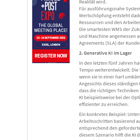
Realität wird.
Für ausführungsnahe Systeme,
Wertschöpfung entsteht dad
Ressourcen und den Arbeitern
Die smartesten WMS der Zukun
und Maschine angemessen aus
Agreements (SLA) der Kunden 
2. Generative KI im Lager
In den letzten fünf Jahren h
Tempo weiterentwickelt. Die
wenn sie in einer hart umkä
Angesichts dieses ständigen 
dass die richtigen Techniken
KI beispielsweise bei der Op
effizienter zu erreichen.
Ein konkretes Beispiel: Unte
Arbeitsschritten basierend a
entsprechend den geforderte
diesem Szenario hilft die KI