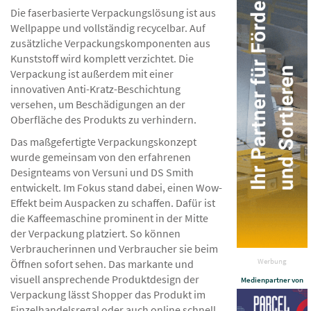
Die faserbasierte Verpackungslösung ist aus
Wellpappe und vollständig recycelbar. Auf
zusätzliche Verpackungskomponenten aus
Kunststoff wird komplett verzichtet. Die
Verpackung ist außerdem mit einer
innovativen Anti-Kratz-Beschichtung
versehen, um Beschädigungen an der
Oberfläche des Produkts zu verhindern.
Das maßgefertigte Verpackungskonzept
wurde gemeinsam von den erfahrenen
Designteams von Versuni und DS Smith
entwickelt. Im Fokus stand dabei, einen Wow-
Effekt beim Auspacken zu schaffen. Dafür ist
die Kaffeemaschine prominent in der Mitte
der Verpackung platziert. So können
Verbraucherinnen und Verbraucher sie beim
Werbung
Öffnen sofort sehen. Das markante und
visuell ansprechende Produktdesign der
Medienpartner von
Verpackung lässt Shopper das Produkt im
Einzelhandelsregal oder auch online schnell