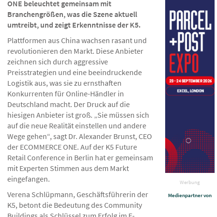
ONE beleuchtet gemeinsam mit
Branchengrößen, was die Szene aktuell
umtreibt, und zeigt Erkenntnisse der K5.
Plattformen aus China wachsen rasant und
revolutionieren den Markt. Diese Anbieter
zeichnen sich durch aggressive
Preisstrategien und eine beeindruckende
Logistik aus, was sie zu ernsthaften
Konkurrenten für Online-Händler in
Deutschland macht. Der Druck auf die
hiesigen Anbieter ist groß. „Sie müssen sich
auf die neue Realität ein­stellen und andere
Wege gehen“, sagt Dr. Alexander Brunst, CEO
der ECOMMERCE ONE. Auf der K5 Future
Retail Conference in Berlin hat er gemeinsam
mit Experten Stimmen aus dem Markt
eingefangen.
Werbung
Verena Schlüpmann, Geschäftsführerin der
Medienpartner von
K5, betont die Bedeutung des Community
Buildings als Schlüssel zum Erfolg im E-