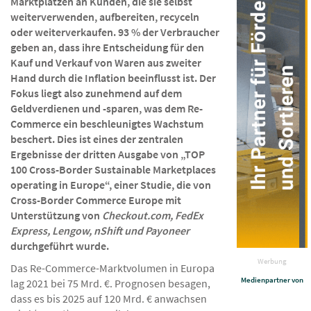
Marktplätzen an Kunden, die sie selbst
weiterverwenden, aufbereiten, recyceln
oder weiterverkaufen. 93 % der Verbraucher
geben an, dass ihre Entscheidung für den
Kauf und Verkauf von Waren aus zweiter
Hand durch die Inflation beeinflusst ist. Der
Fokus liegt also zunehmend auf dem
Geldverdienen und -sparen, was dem Re-
Commerce ein beschleunigtes Wachstum
beschert.
Dies ist eines der zentralen
Ergebnisse der dritten Ausgabe von „TOP
100 Cross-Border Sustainable Marketplaces
operating in Europe“, einer Studie, die von
Cross-Border Commerce Europe mit
Unterstützung
von
Checkout.com, FedEx
Express, Lengow, nShift und Payoneer
durchgeführt wurde.
Werbung
Das Re-Commerce-Marktvolumen in Europa
Medienpartner von
lag 2021 bei 75 Mrd. €. Prognosen besagen,
dass es bis 2025 auf 120 Mrd. € anwachsen