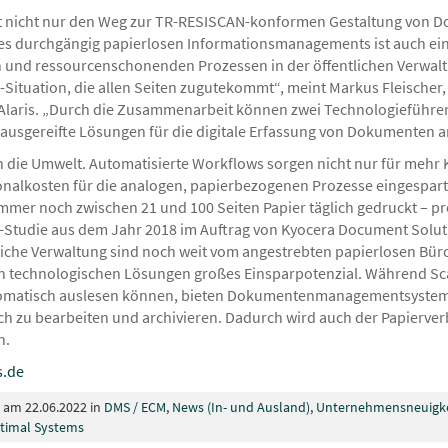
net nicht nur den Weg zur TR-RESISCAN-konformen Gestaltung von
 durchgängig papierlosen Informationsmanagements ist auch ein 
n und ressourcenschonenden Prozessen in der öffentlichen Verwalt
Situation, die allen Seiten zugutekommt“, meint Markus Fleischer
Alaris. „Durch die Zusammenarbeit können zwei Technologieführer 
usgereifte Lösungen für die digitale Erfassung von Dokumenten a
uch die Umwelt. Automatisierte Workflows sorgen nicht nur für mehr 
sonalkosten für die analogen, papierbezogenen Prozesse eingespar
mer noch zwischen 21 und 100 Seiten Papier täglich gedruckt – pr
sta-Studie aus dem Jahr 2018 im Auftrag von Kyocera Document Solu
che Verwaltung sind noch weit vom angestrebten papierlosen Büro e
n technologischen Lösungen großes Einsparpotenzial. Während Sca
tomatisch auslesen können, bieten Dokumentenmanagementsysteme
sch zu bearbeiten und archivieren. Dadurch wird auch der Papierver
n.
s.de
t am 22.06.2022 in
DMS / ECM
,
News (In- und Ausland)
,
Unternehmensneuigk
timal Systems