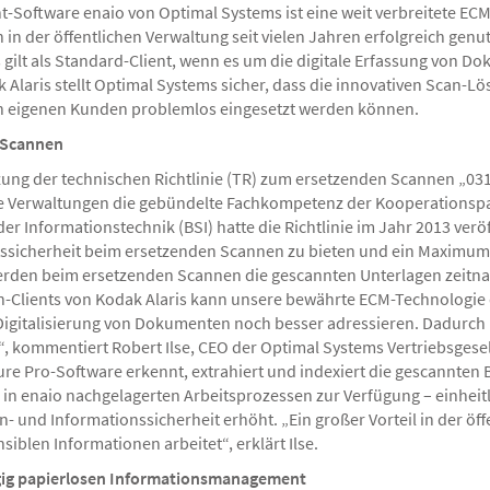
oftware enaio von Optimal Systems ist eine weit verbreitete EC
in der öffentlichen Verwaltung seit vielen Jahren erfolgreich genut
 gilt als Standard-Client, wenn es um die digitale Erfassung von D
k Alaris stellt Optimal Systems sicher, dass die innovativen Scan-L
en eigenen Kunden problemlos eingesetzt werden können.
 Scannen
ung der technischen Richtlinie (TR) zum ersetzenden Scannen „0
e Verwaltungen die gebündelte Fachkompetenz der Kooperationspa
er Informationstechnik (BSI) hatte die Richtlinie im Jahr 2013 verö
ssicherheit beim ersetzenden Scannen zu bieten und ein Maximum
werden beim ersetzenden Scannen die gescannten Unterlagen zeitnah
an-Clients von Kodak Alaris kann unsere bewährte ECM-Technologie
 Digitalisierung von Dokumenten noch besser adressieren. Dadurch
, kommentiert Robert Ilse, CEO der Optimal Systems Vertriebsgese
re Pro-Software erkennt, extrahiert und indexiert die gescannten
ng in enaio nachgelagerten Arbeitsprozessen zur Verfügung – einheit
nd Informationssicherheit erhöht. „Ein großer Vorteil in der öff
siblen Informationen arbeitet“, erklärt Ilse.
ig papierlosen Informationsmanagement