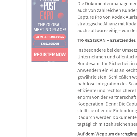
Die Dokumentenmanagement-S
auch von zahlreichen Kunden 
Capture Pro von Kodak Alaris
strategische Allianz mit Koda
auch softwareseitig – von d
TR-RESISCAN – Ersetzendes
Insbesondere bei der Umsetz
Unternehmen und öffentlich
Bundesamt für Sicherheit in d
Anwendern ein Plus an Recht
gewährleisten. Schließlich 
nahtlose Integration des Sc
effiziente und rechtssichere
enorm von der Partnerschaft“
Kooperation. Denn: Die Captu
stellt sie über die Einbindu
Dadurch werden Dokumenten- u
tagtäglich mit zahlreichen sen
Auf dem Weg zum durchgäng