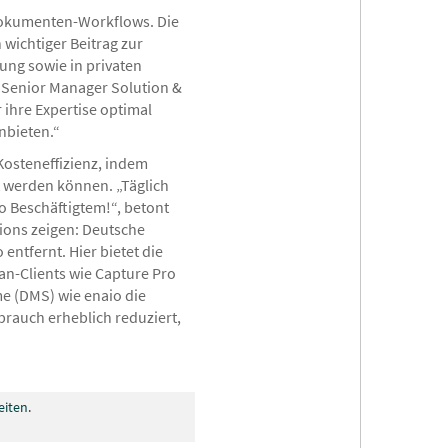
 Dokumenten-Workflows. Die
wichtiger Beitrag zur
ung sowie in privaten
, Senior Manager Solution &
ihre Expertise optimal
nbieten.“
Kosteneffizienz, indem
t werden können. „Täglich
o Beschäftigtem!“, betont
tions zeigen: Deutsche
ntfernt. Hier bietet die
n-Clients wie Capture Pro
 (DMS) wie enaio die
brauch erheblich reduziert,
eiten
.