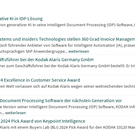
ative KI in IDP-Lösung
 von generativer KI in seine Intelligent Document Processing (IDP)-Software,
stems und Insiders Technologies stellen 360 Grad Invoice Managem
isch führender Anbieter von Software für Intelligent Automation (IA), präse
schsprachigen SAP Anwendergruppe...
weiterlesen
äftsführer bei der Kodak Alaris Germany GmbH
er zum Geschäftsführer bei der Kodak Alaris Germany GmbH bestellt. Er trit
24 Excellence in Customer Service Award
en Welt verlassen sich auf Kodak Alaris wegen seiner weitreichenden techni
ent Document Processing Software der nächsten Generation vor
te Version seiner Intelligent Document Processing (IDP) Software, KODAK Info
...
weiterlesen
 2024 Pick Award von Keypoint Intelligence
Alaris mit einem Buyers Lab (BLI) 2024 Pick Award für den KODAK S3120 Max 