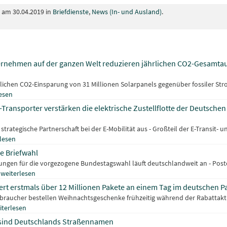
t am 30.04.2019 in
Briefdienste
,
News (In- und Ausland)
.
ernehmen auf der ganzen Welt reduzieren jährlichen CO2-Gesamtau
hrlichen CO2-Einsparung von 31 Millionen Solarpanels gegenüber fossiler S
esen
-Transporter verstärken die elektrische Zustellflotte der Deutsche
trategische Partnerschaft bei der E-Mobilität aus - Großteil der E-Transit-
lesen
ie Briefwahl
ungen für die vorgezogene Bundestagswahl läuft deutschlandweit an - Postch
.
weiterlesen
rt erstmals über 12 Millionen Pakete an einem Tag im deutschen P
rbraucher bestellen Weihnachtsgeschenke frühzeitig während der Rabattak
iterlesen
g sind Deutschlands Straßennamen