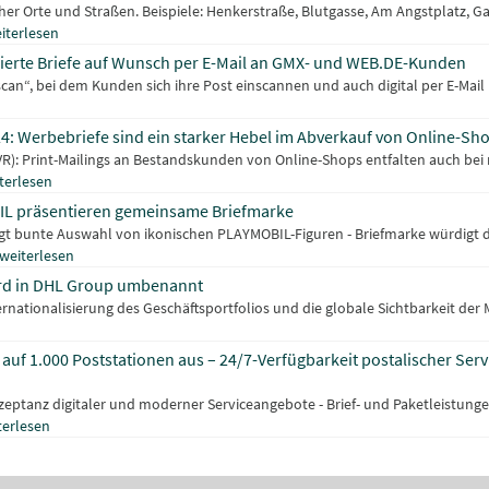
her Orte und Straßen. Beispiele: Henkerstraße, Blutgasse, Am Angstplatz, Ga
iterlesen
lisierte Briefe auf Wunsch per E-Mail an GMX- und WEB.DE-Kunden
scan“, bei dem Kunden sich ihre Post einscannen und auch digital per E-Mail 
4: Werbebriefe sind ein starker Hebel im Abverkauf von Online-Sh
CVR): Print-Mailings an Bestandskunden von Online-Shops entfalten auch bei
terlesen
L präsentieren gemeinsame Briefmarke
igt bunte Auswahl von ikonischen PLAYMOBIL-Figuren - Briefmarke würdigt 
weiterlesen
rd in DHL Group umbenannt
ernationalisierung des Geschäftsportfolios und die globale Sichtbarkeit der
auf 1.000 Poststationen aus – 24/7-Verfügbarkeit postalischer Serv
ptanz digitaler und moderner Serviceangebote - Brief- und Paketleistunge
terlesen