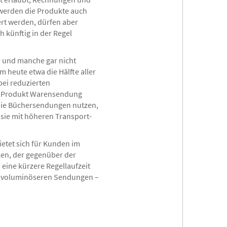
werden die Produkte auch
rt werden, dürfen aber
 künftig in der Regel
r und manche gar nicht
 heute etwa die Hälfte aller
ei reduzierten
en Produkt Warensendung
die Büchersendungen nutzen,
 sie mit höheren Transport-
tet sich für Kunden im
ken, der gegenüber der
ine kürzere Regellaufzeit
ei voluminöseren Sendungen –