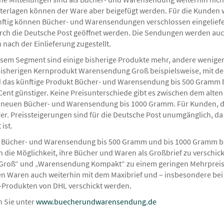
erlagen können der Ware aber beigefügt werden. Für die Kunden 
nftig können Bücher- und Warensendungen verschlossen eingeliefe
rch die Deutsche Post geöffnet werden. Die Sendungen werden auch
 nach der Einlieferung zugestellt.
esem Segment sind einige bisherige Produkte mehr, andere wenige
bisherigen Kernprodukt Warensendung Groß beispielsweise, mit dem
 das künftige Produkt Bücher- und Warensendung bis 500 Gramm b
nt günstiger. Keine Preisunterschiede gibt es zwischen dem alt
er neuen Bücher- und Warensendung bis 1000 Gramm. Für Kunden, 
rer. Preissteigerungen sind für die Deutsche Post unumgänglich, da
ist.
Bücher- und Warensendung bis 500 Gramm und bis 1000 Gramm bie
h die Möglichkeit, ihre Bücher und Waren als Großbrief zu verschic
Groß“ und „Warensendung Kompakt“ zu einem geringen Mehrpreis e
en Waren auch weiterhin mit dem Maxibrief und – insbesondere b
-Produkten von DHL verschickt werden.
n Sie unter
www.buecherundwarensendung.de