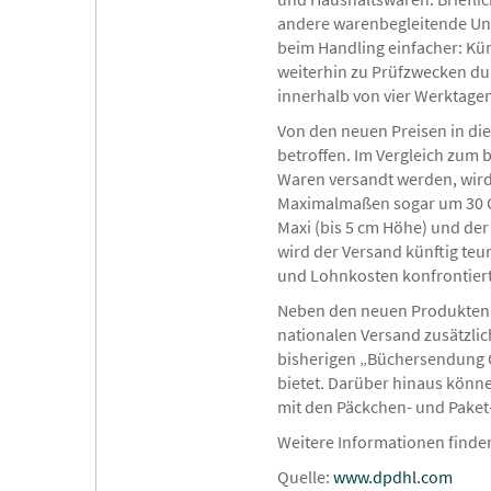
andere warenbegleitende Unt
beim Handling einfacher: Kü
weiterhin zu Prüfzwecken du
innerhalb von vier Werktagen
Von den neuen Preisen in di
betroffen. Im Vergleich zum 
Waren versandt werden, wird
Maximalmaßen sogar um 30 Ce
Maxi (bis 5 cm Höhe) und d
wird der Versand künftig teu
und Lohnkosten konfrontiert 
Neben den neuen Produkten 
nationalen Versand zusätzlic
bisherigen „Büchersendung 
bietet. Darüber hinaus könn
mit den Päckchen- und Paket
Weitere Informationen finde
Quelle:
www.dpdhl.com