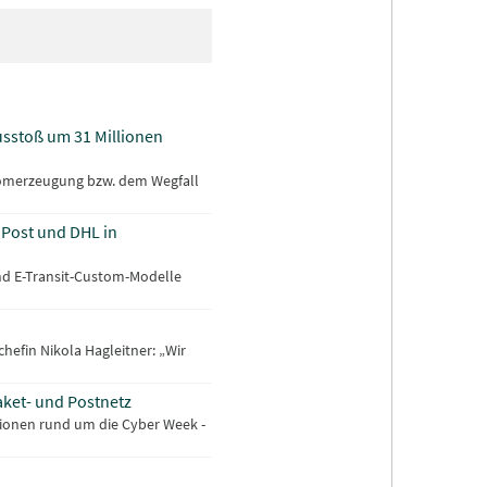
sstoß um 31 Millionen
tromerzeugung bzw. dem Wegfall
n Post und DHL in
 und E-Transit-Custom-Modelle
efin Nikola Hagleitner: „Wir
aket- und Postnetz
tionen rund um die Cyber Week -