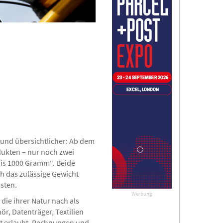
 und übersichtlicher: Ab dem
dukten – nur noch zwei
is 1000 Gramm“. Beide
h das zulässige Gewicht
sten.
Werbung
ie ihrer Natur nach als
r, Datenträger, Textilien
ht erlaubt, Rechnungen und