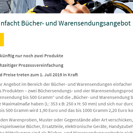
einfacht Bücher- und Warensendungsangebot
 künftig nur noch zwei Produkte
chzeitiger Prozessvereinfachung
reise treten zum 1. Juli 2019 in Kraft
 ihr Angebot im Bereich der Bücher- und Warensendungen einfacher
sechs Produkten – zwei Büchersendungs- und vier Warensendungspro
rensendung bis 500 Gramm“ und die „Bücher- und Warensendung b
 Maximalmaße haben (L: 353 x B: 250 x H: 50 mm) und sich nur durc
bis 500 Gramm wird 1,90 Euro und das bis 1000 Gramm 2,20 Euro ko
den Warenproben, Muster oder Gegenstände aller Art verschicken, d
ispielsweise Bücher, Ersatzteile, elektronische Geräte, Handyzubehö
che Mitteilungen sind als Bücher- und Warensendung weiterhin nic