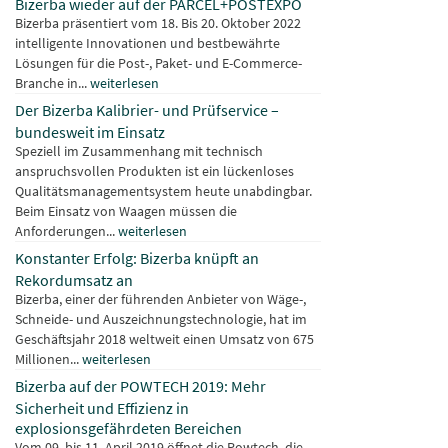
Bizerba wieder auf der PARCEL+POSTEXPO
Bizerba präsentiert vom 18. Bis 20. Oktober 2022
intelligente Innovationen und bestbewährte
Lösungen für die Post-, Paket- und E-Commerce-
Branche in...
weiterlesen
Der Bizerba Kalibrier- und Prüfservice –
bundesweit im Einsatz
Speziell im Zusammenhang mit technisch
anspruchsvollen Produkten ist ein lückenloses
Qualitätsmanagementsystem heute unabdingbar.
Beim Einsatz von Waagen müssen die
Anforderungen...
weiterlesen
Konstanter Erfolg: Bizerba knüpft an
Rekordumsatz an
Bizerba, einer der führenden Anbieter von Wäge-,
Schneide- und Auszeichnungstechnologie, hat im
Geschäftsjahr 2018 weltweit einen Umsatz von 675
Millionen...
weiterlesen
Bizerba auf der POWTECH 2019: Mehr
Sicherheit und Effizienz in
explosionsgefährdeten Bereichen
Vom 09. bis 11. April 2019 öffnet die Powtech, die