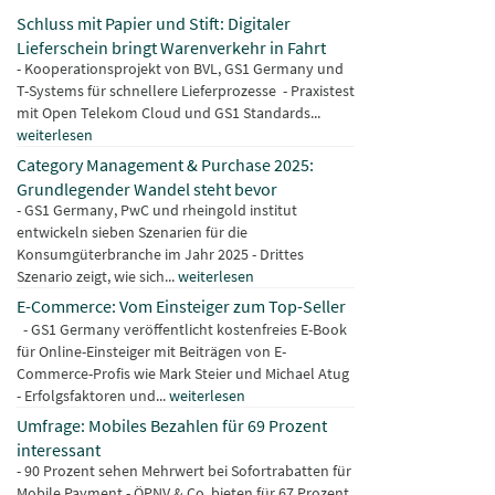
Schluss mit Papier und Stift: Digitaler
Lieferschein bringt Warenverkehr in Fahrt
- Kooperationsprojekt von BVL, GS1 Germany und
T-Systems für schnellere Lieferprozesse - Praxistest
mit Open Telekom Cloud und GS1 Standards...
weiterlesen
Category Management & Purchase 2025:
Grundlegender Wandel steht bevor
- GS1 Germany, PwC und rheingold institut
entwickeln sieben Szenarien für die
Konsumgüterbranche im Jahr 2025 - Drittes
Szenario zeigt, wie sich...
weiterlesen
E-Commerce: Vom Einsteiger zum Top-Seller
- GS1 Germany veröffentlicht kostenfreies E-Book
für Online-Einsteiger mit Beiträgen von E-
Commerce-Profis wie Mark Steier und Michael Atug
- Erfolgsfaktoren und...
weiterlesen
Umfrage: Mobiles Bezahlen für 69 Prozent
interessant
- 90 Prozent sehen Mehrwert bei Sofortrabatten für
Mobile Payment - ÖPNV & Co. bieten für 67 Prozent