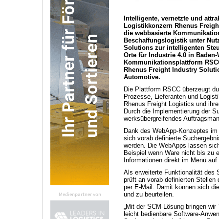
Intelligente, vernetzte und att
Logistikkonzern Rhenus Freight
die webbasierte Kommunikation
Beschaffungslogistik unter N
Solutions zur intelligenten S
Orte für Industrie 4.0 in Bade
Kommunikationsplattform RSCC,
Rhenus Freight Industry Solut
Automotive.
Die Plattform RSCC überzeugt dur
Prozesse, Lieferanten und Logist
Rhenus Freight Logistics und ihre
Durch die Implementierung der 
werksübergreifendes Auftragsman
Dank des WebApp-Konzeptes im M
sich vorab definierte Suchergebn
werden. Die WebApps lassen sich i
Beispiel wenn Ware nicht bis zu 
Informationen direkt im Menü auf 
Als erweiterte Funktionalität d
prüft an vorab definierten Stelle
per E-Mail. Damit können sich di
Medienpartner von
und zu beurteilen.
„Mit der SCM-Lösung bringen wir 
leicht bedienbare Software-Anwen