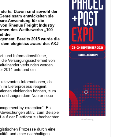
hunderts. Davon sind sowohl der
 Gemeinsam entwickelten sie
ware-Anwendung für die
von Rhenus Freight Industry
ahmen des Wettbewerbs „100
nd die
gement. Bereits 2015 wurde die
 dem elogistics award des AKJ
t- und Informationsflüsse,
d die Versorgungssicherheit von
 miteinander verbunden werden.
 2014 entstand ein
elevanten Informationen, da
 im Lieferprozess reagiert
rmationen einblenden können, zum
he und zeigen dem Nutzer neue
anagement by exception“. Es
i Abweichungen aktiv, zum Beispiel
f auf der Plattform zu beobachten
Werbung
ogistischen Prozesse durch eine
ität und einer nachhaltigen