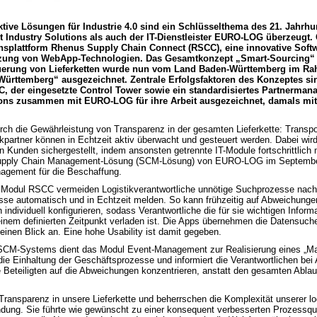
raktive Lösungen für Industrie 4.0 sind ein Schlüsselthema des 21. Jahr
 Industry Solutions als auch der IT-Dienstleister EURO-LOG überzeugt.
splattform Rhenus Supply Chain Connect (RSCC), eine innovative Soft
utzung von WebApp-Technologien. Das Gesamtkonzept „Smart-Sourcing“ 
teuerung von Lieferketten wurde nun vom Land Baden-Württemberg im R
n-Württemberg“ ausgezeichnet. Zentrale Erfolgsfaktoren des Konzeptes si
 der eingesetzte Control Tower sowie ein standardisiertes Partnermana
ions zusammen mit EURO-LOG für ihre Arbeit ausgezeichnet, damals mit
ch die Gewährleistung von Transparenz in der gesamten Lieferkette: Transpor
ikpartner können in Echtzeit aktiv überwacht und gesteuert werden. Dabei wir
n Kunden sichergestellt, indem ansonsten getrennte IT-Module fortschrittlich
Supply Chain Management-Lösung (SCM-Lösung) von EURO-LOG im September
agement für die Beschaffung.
odul RSCC vermeiden Logistikverantwortliche unnötige Suchprozesse nach r
isse automatisch und in Echtzeit melden. So kann frühzeitig auf Abweichungen
ndividuell konfigurieren, sodass Verantwortliche die für sie wichtigen Info
einem definierten Zeitpunkt verladen ist. Die Apps übernehmen die Datensuc
einen Blick an. Eine hohe Usability ist damit gegeben.
es SCM-Systems dient das Modul Event-Management zur Realisierung eines „M
n die Einhaltung der Geschäftsprozesse und informiert die Verantwortlichen be
e Beteiligten auf die Abweichungen konzentrieren, anstatt den gesamten Ablau
Transparenz in unsere Lieferkette und beherrschen die Komplexität unserer l
dung. Sie führte wie gewünscht zu einer konsequent verbesserten Prozessqual