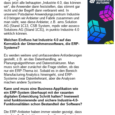
dass jetzt alle behaupten „Industrie 4.0, das können
wir“, die Anwender dann feststellen, das stimmt gar
nicht und der Begriff dann verbrannt wird. In
unserem Potsdamer Anwendungszentrum Industrie
4.0 bringen wir Anbieter und Fabrik zusammen und
man sieht, was diese Anbieter, z.B. ams.Solution
AG (Stand 1C13, CSB System, mpdv oder asseco
Solutions AG (Stand 1C31), in punkto Industrie 4.0
wirklich können.
Welchen Einfluss hat Industrie 4.0 auf das
Kernstück der Unternehmenssoftware, die ERP-
Systeme?
Es werden weitere und umfassendere Anforderungen
gestellt, z.B. an das Datenhandling, an
Planungsalgorithmen und Datenstrukturen. Man
muss sich aber zunächst die Frage stellen, ob das
nur ein ERP-Thema ist. Sobald es in den Bereich
Manufacturing Analytics hineingeht, sind ERP-
Systeme zwar Datenlieferant, aber die Analysen
machen andere Systeme.
Kann und muss eine Business-Applikation wie
ein ERP-System überhaupt mit der rasanten
digitalen Entwicklung Schritt halten? Inwieweit
sind funktionierende und sichere Industrie-4.0-
Funktionalitäten schon Bestandteil der Software?
Die ERP-Anbieter haben immer wieder gezeigt, dass