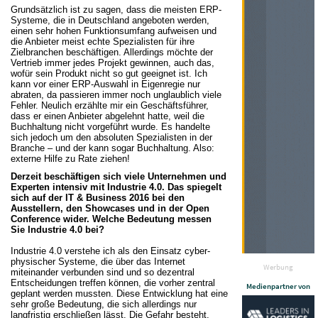
Grundsätzlich ist zu sagen, dass die meisten ERP-
Systeme, die in Deutschland angeboten werden,
einen sehr hohen Funktionsumfang aufweisen und
die Anbieter meist echte Spezialisten für ihre
Zielbranchen beschäftigen. Allerdings möchte der
Vertrieb immer jedes Projekt gewinnen, auch das,
wofür sein Produkt nicht so gut geeignet ist. Ich
kann vor einer ERP-Auswahl in Eigenregie nur
abraten, da passieren immer noch unglaublich viele
Fehler. Neulich erzählte mir ein Geschäftsführer,
dass er einen Anbieter abgelehnt hatte, weil die
Buchhaltung nicht vorgeführt wurde. Es handelte
sich jedoch um den absoluten Spezialisten in der
Branche – und der kann sogar Buchhaltung. Also:
externe Hilfe zu Rate ziehen!
Derzeit beschäftigen sich viele Unternehmen und
Experten intensiv mit Industrie 4.0. Das spiegelt
sich auf der IT & Business 2016 bei den
Ausstellern, den Showcases und in der Open
Conference wider. Welche Bedeutung messen
Sie Industrie 4.0 bei?
Industrie 4.0 verstehe ich als den Einsatz cyber-
physischer Systeme, die über das Internet
Werbung
miteinander verbunden sind und so dezentral
Entscheidungen treffen können, die vorher zentral
Medienpartner von
geplant werden mussten. Diese Entwicklung hat eine
sehr große Bedeutung, die sich allerdings nur
langfristig erschließen lässt. Die Gefahr besteht,