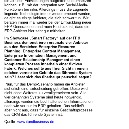
sie aktuelle Entwicklungen aufgreifen und umsetzen
können, z.B. mit der Integration von Social-Media-
Funktionen bei infor. Allerdings muss die zugrunde
liegende Technologie immer wieder erneuert werden,
da gibt es einige Anbieter, die sich schwer tun. Wir
beraten immer mal wieder bei der Entwicklung neuer
ERP-Generationen und mein Eindruck ist, dass die
ERP-Anbieter hier sehr gut mithalten.
Im Showcase „Smart Factory“ auf der IT &
Business demonstrieren erstmals vier Anbieter
aus den Bereichen Enterprise Resource
Planning, Enterprise Content Management,
Enterprise Information Management und
Customer Relationship Management einen
kompletten Prozess innerhalb einer fiktiven
Fabrik. Welches sollte aus Ihrer Sicht in einem
solchen vernetzten Gebilde das führende System
sein? Lässt sich das überhaupt pauschal sagen?
Nun, für das Demo-Szenario haben die Anbieter
sicherlich eine Entscheidung getroffen. Diese wird
nicht ohne Weiteres zu verallgemeinern sein. Alle
vier genannten Systeme sind heute notwendig,
allerdings werden die buchhalterischen Informationen
nach wie vor nur im ERP gehalten. Das schließt
aber nicht aus, dass für einzelne Geschäftsprozesse
das CRM das führende System ist.
Quelle:
www.itandbusiness.de