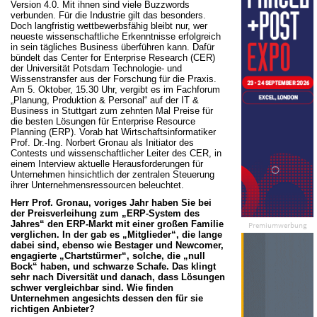
Version 4.0. Mit ihnen sind viele Buzzwords
verbunden. Für die Industrie gilt das besonders.
Doch langfristig wettbewerbsfähig bleibt nur, wer
neueste wissenschaftliche Erkenntnisse erfolgreich
in sein tägliches Business überführen kann. Dafür
bündelt das Center for Enterprise Research (CER)
der Universität Potsdam Technologie- und
Wissenstransfer aus der Forschung für die Praxis.
Am 5. Oktober, 15.30 Uhr, vergibt es im Fachforum
„Planung, Produktion & Personal“ auf der IT &
Business in Stuttgart zum zehnten Mal Preise für
die besten Lösungen für Enterprise Resource
Planning (ERP). Vorab hat Wirtschaftsinformatiker
Prof. Dr.-Ing. Norbert Gronau als Initiator des
Contests und wissenschaftlicher Leiter des CER, in
einem Interview aktuelle Herausforderungen für
Unternehmen hinsichtlich der zentralen Steuerung
ihrer Unternehmensressourcen beleuchtet.
Herr Prof. Gronau, voriges Jahr haben Sie bei
der Preisverleihung zum „ERP-System des
Jahres“ den ERP-Markt mit einer großen Familie
Premiumwerbung
verglichen. In der gab es „Mitglieder“, die lange
dabei sind, ebenso wie Bestager und Newcomer,
engagierte „Chartstürmer“, solche, die „null
Bock“ haben, und schwarze Schafe. Das klingt
sehr nach Diversität und danach, dass Lösungen
schwer vergleichbar sind. Wie finden
Unternehmen angesichts dessen den für sie
richtigen Anbieter?