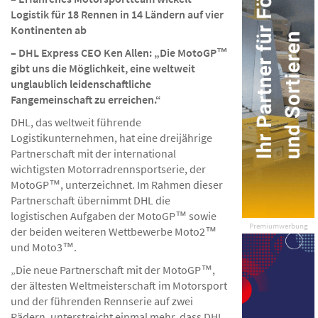
Logistik für 18 Rennen in 14 Ländern auf vier
Kontinenten ab
– DHL Express CEO Ken Allen: „Die MotoGP™
gibt uns die Möglichkeit, eine weltweit
unglaublich leidenschaftliche
Fangemeinschaft zu erreichen.“
DHL, das weltweit führende
Logistikunternehmen, hat eine dreijährige
Partnerschaft mit der international
wichtigsten Motorradrennsportserie, der
MotoGP™, unterzeichnet. Im Rahmen dieser
Partnerschaft übernimmt DHL die
logistischen Aufgaben der MotoGP™ sowie
Premiumwerbung
der beiden weiteren Wettbewerbe Moto2™
und Moto3™.
„Die neue Partnerschaft mit der MotoGP™,
der ältesten Weltmeisterschaft im Motorsport
und der führenden Rennserie auf zwei
Rädern, unterstreicht einmal mehr, dass DHL