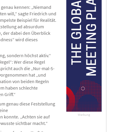
o genau kennen: „Niemand
n will,“ sagte Friedrich und
pelste Beispiel für Realität.
eststellung ad absurdum
e, der dabei den Überblick
indness“ wird dieses
g, sondern höchst aktiv.“
Regel“: Wer diese Regel
spricht auch die „Nur-mal-5-
ch vorgenommen hat „und
ination von beiden Regeln
dem haben schlechte
 Griff.“
 um genau diese Feststellung
eine
Werbung
n konnte. „Achten sie auf
ewusste sichtbar macht.“