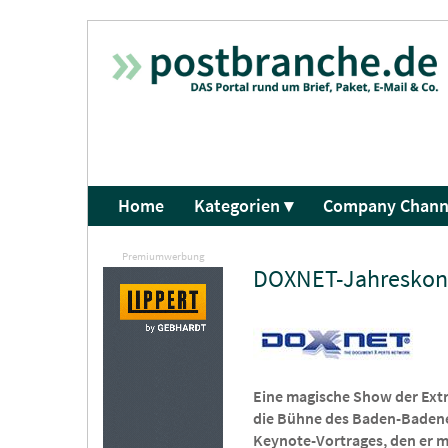
Home
Kategorien ▾
Company Chann
Premiumwerbung
DOXNET-Jahreskonf
Eine magische Show der Extr
die Bühne des Baden-Badener 
Keynote-Vortrages, den er mi