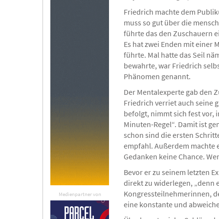
Friedrich machte dem Publi
muss so gut über die menschl
führte das den Zuschauern ein
Es hat zwei Enden mit einer M
führte. Mal hatte das Seil nä
bewahrte, war Friedrich selbs
Phänomen genannt.
Der Mentalexperte gab den Z
Friedrich verriet auch seine
befolgt, nimmt sich fest vor
Minuten-Regel“. Damit ist g
schon sind die ersten Schritt
empfahl. Außerdem machte er
Gedanken keine Chance. Wer b
Bevor er zu seinem letzten E
direkt zu widerlegen, „denn 
Kongressteilnehmerinnen, de
Medienpartner von
eine konstante und abweiche