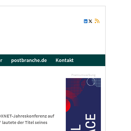
r
postbranche.de
Kontakt
Premiumwerbung
 DOXNET-Jahreskonferenz auf
lautete der Titel seines