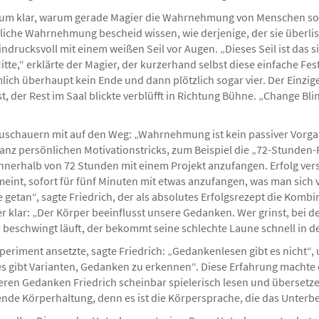
kum klar, warum gerade Magier die Wahrnehmung von Menschen s
iche Wahrnehmung bescheid wissen, wie derjenige, der sie überliste
drucksvoll mit einem weißen Seil vor Augen. „Dieses Seil ist das sim
itte,“ erklärte der Magier, der kurzerhand selbst diese einfache F
mlich überhaupt kein Ende und dann plötzlich sogar vier. Der Einzig
t, der Rest im Saal blickte verblüfft in Richtung Bühne. „Change Bl
uschauern mit auf den Weg: „Wahrnehmung ist kein passiver Vorgan
 ganz persönlichen Motivationstricks, zum Beispiel die „72-Stunden-
, innerhalb von 72 Stunden mit einem Projekt anzufangen. Erfolg ver
emeint, sofort für fünf Minuten mit etwas anzufangen, was man si
e getan“, sagte Friedrich, der als absolutes Erfolgsrezept die Komb
 klar: „Der Körper beeinflusst unsere Gedanken. Wer grinst, bei 
eschwingt läuft, der bekommt seine schlechte Laune schnell in den
xperiment ansetzte, sagte Friedrich: „Gedankenlesen gibt es nicht“,
es gibt Varianten, Gedanken zu erkennen“. Diese Erfahrung machte 
ren Gedanken Friedrich scheinbar spielerisch lesen und übersetze
nde Körperhaltung, denn es ist die Körpersprache, die das Unterb