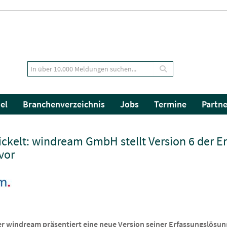
el
Branchenverzeichnis
Jobs
Termine
Partne
ckelt: windream GmbH stellt Version 6 der E
vor
 windream präsentiert eine neue Version seiner Erfassungslösun