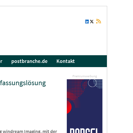
r
postbranche.de
Kontakt
Premiumwerbung
rfassungslösung
g windream Imaging, mit der