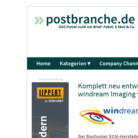
Home
Kategorien ▾
Company Chann
Premiumwerbung
Komplett neu entwi
windream Imaging 
Der Bochumer ECM-Hersteller