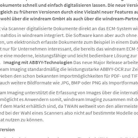
Dokumente schnell und einfach digitalisieren lassen. Die neue Versi
gleich zu früheren Versionen durch eine Vielzahl neuer Features au
sowohl über die windream GmbH als auch über die windream-Partn
via Scanner digitalisierte Dokumente direkt an das ECM-System wi
ahtlos in windream integriert. Die Software kann aber auch ohn
n, um elektronisch erfasste Dokumente zum Beispiel in einem Dat
ht nur für Unternehmen interessant, die bereits das windream ECM
ie eine moderne, leistungsfähige und leicht bedienbare Lösung zur 
n.
Imaging mit ABBYY-Technologien
Das neue Major Release arbeit
dream Imaging standardmäßig die leistungsstarke ABBYY-OCR zur Z
 Neben den schon bekannten Importmöglichkeiten für PDF- und TIF
 auch weitere Bildformate wie JPG, BMP oder PNG als Importformat
m Imaging unterstützt die Erfassung von Images über die internat
 ermöglicht es Anwendern somit, windream Imaging zusammen mit 
f dem Markt erhältlich sind, da TWAIN weltweit von den allermeiste
nd bei der Wahl eines Scanners also nicht auf bestimmte Modelle o
t nutzen zu können.
Version