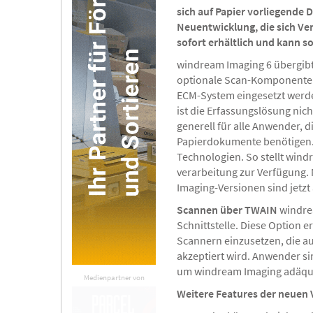
sich auf Papier vorliegende 
Neuentwicklung, die sich Ver
sofort erhältlich und kann 
windream Imaging 6 übergibt 
optionale Scan-Komponente n
ECM-System eingesetzt werde
ist die Erfassungslösung nic
generell für alle Anwender, d
Papierdokumente benötige
Technologien. So stellt win
verarbeitung zur Verfügung.
Imaging-Versionen sind jetzt
Scannen über TWAIN
windrea
Schnittstelle. Diese Option
Scannern einzusetzen, die au
akzeptiert wird. Anwender si
um windream Imaging adäqua
Medienpartner von
Weitere Features der neuen 