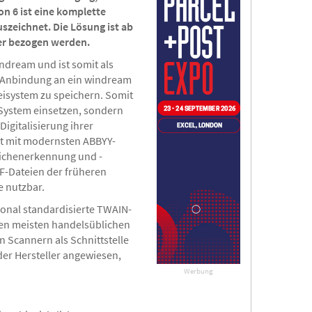
on 6 ist eine komplette
szeichnet. Die Lösung ist ab
er bezogen werden.
ndream und ist somit als
e Anbindung an ein windream
eisystem zu speichern. Somit
-System einsetzen, sondern
Digitalisierung ihrer
et mit modernsten ABBYY-
eichenerkennung und -
F-Dateien der früheren
e nutzbar.
ional standardisierte TWAIN-
den meisten handelsüblichen
n Scannern als Schnittstelle
der Hersteller angewiesen,
Werbung