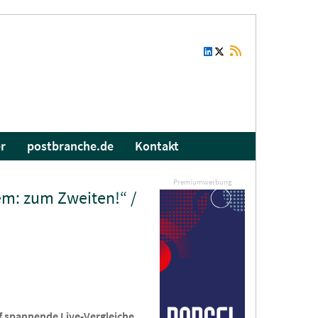
r
postbranche.de
Kontakt
Premiumwerbung
em: zum Zweiten!“ /
uf spannende Live-Vergleiche