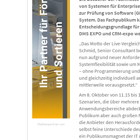
von Systemen für Enterprise
zur Prüfung von Software (GP
System. Das Fachpublikum ka
Entscheidungsgrundlage für d
DMS EXPO und CRM-expo wei
„Das Motto der Live-Vergleic
Schmid, Senior Consultant be
nun aufgrund neuer Anforder
Systemflexibilität sowie um 
– ohne Programmierung und a
und gleichzeitig individuel
mittlerweile vorausgesetzt.“
Am 8. Oktober von 11.15 bis 
Szenarien, die über mehrer
Anwendungsbereiche abdecken
Publikum aber auch großen Nu
die Anbieter den Herausford
Medienpartner von
selbst feine Unterschiede de
ein Publikumsmagnet der IT 