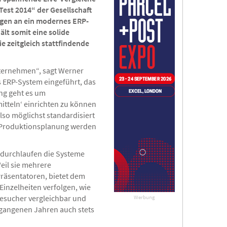
est 2014“ der Gesellschaft
ungen an ein modernes ERP-
lt somit eine solide
e zeitgleich stattfindende
Unternehmen“, sagt Werner
s ERP-System eingeführt, das
ng geht es um
mitteln‘ einrichten zu können
so möglichst standardisiert
er Produktionsplanung werden
r durchlaufen die Systeme
il sie mehrere
räsentatoren, bietet dem
inzelheiten verfolgen, wie
esucher vergleichbar und
Werbung
ergangenen Jahren auch stets