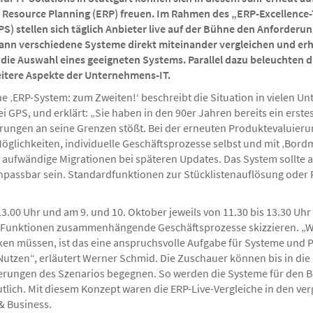
 Resource Planning (ERP) freuen. Im Rahmen des „ERP-Excellence-T
S) stellen sich täglich Anbieter live auf der Bühne den Anforder
nn verschiedene Systeme direkt miteinander vergleichen und erhä
ie Auswahl eines geeigneten Systems. Parallel dazu beleuchten di
tere Aspekte der Unternehmens-IT.
he ‚ERP-System: zum Zweiten!‘ beschreibt die Situation in vielen 
i GPS, und erklärt: „Sie haben in den 90er Jahren bereits ein erste
ungen an seine Grenzen stößt. Bei der erneuten Produktevaluieru
Möglichkeiten, individuelle Geschäftsprozesse selbst und mit ‚Bord
ufwändige Migrationen bei späteren Updates. Das System sollte al
l anpassbar sein. Standardfunktionen zur Stücklistenauflösung od
13.00 Uhr und am 9. und 10. Oktober jeweils von 11.30 bis 13.30 Uh
e Funktionen zusammenhängende Geschäftsprozesse skizzieren. „We
 müssen, ist das eine anspruchsvolle Aufgabe für Systeme und P
tzen“, erläutert Werner Schmid. Die Zuschauer können bis in die E
erungen des Szenarios begegnen. So werden die Systeme für den B
utlich. Mit diesem Konzept waren die ERP-Live-Vergleiche in den v
& Business.