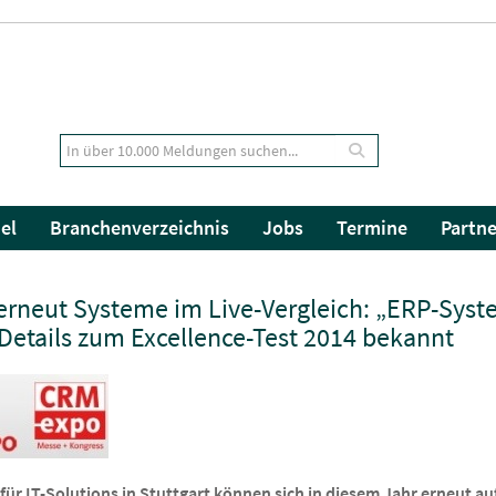
el
Branchenverzeichnis
Jobs
Termine
Partne
 erneut Systeme im Live-Vergleich: „ERP-Syst
Details zum Excellence-Test 2014 bekannt
ür IT-Solutions in Stuttgart können sich in diesem Jahr erneut a