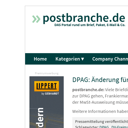
Home
Kategorien ▾
Company Chann
Premiumwerbung
DPAG: Änderung für
postbranche.de:
Viele Brief
zur DPAG gehen, Frankiermas
der MwSt-Ausweisung müssen
Weitere Informationen haben
Pressemitteilung veröffentlich
Schlagwörter:
DPAG
,
DV-Freim